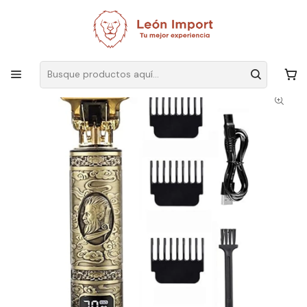
Envíos GRATIS
por compras sobre $19.990
Inicio
Ver Todos Los Productos
Afeitadora Eléctrica Recortadora Con Pantalla Led