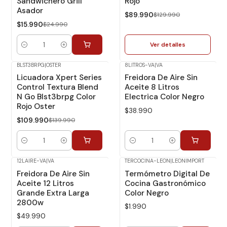
Sandwichero Grill
Rojo
Asador
$89.990
$129.990
$15.990
$24.990
Ver detalles
Cantidad
BLST3BRPG
|
OSTER
8LITROS-VA
|
VA
-21%
Dcto.
Licuadora Xpert Series
Freidora De Aire Sin
Control Textura Blend
Aceite 8 Litros
N Go Blst3brpg Color
Electrica Color Negro
Rojo Oster
$38.990
$109.990
$139.990
Cantidad
Cantidad
12LAIRE-VA
|
VA
TERCOCINA-LEON
|
LEONIMPORT
Freidora De Aire Sin
Termómetro Digital De
Aceite 12 Litros
Cocina Gastronómico
Grande Extra Larga
Color Negro
2800w
$1.990
$49.990