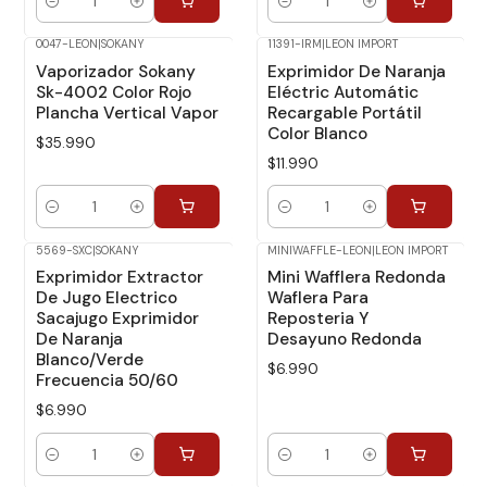
Cantidad
Cantidad
0047-LEON
|
SOKANY
11391-IRM
|
LEON IMPORT
Vaporizador Sokany
Exprimidor De Naranja
Sk-4002 Color Rojo
Eléctric Automátic
Plancha Vertical Vapor
Recargable Portátil
Color Blanco
$35.990
$11.990
Cantidad
Cantidad
5569-SXC
|
SOKANY
MINIWAFFLE-LEON
|
LEON IMPORT
Exprimidor Extractor
Mini Wafflera Redonda
De Jugo Electrico
Waflera Para
Sacajugo Exprimidor
Reposteria Y
De Naranja
Desayuno Redonda
Blanco/Verde
$6.990
Frecuencia 50/60
$6.990
Cantidad
Cantidad