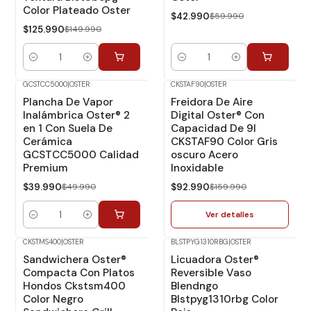
Color Plateado Oster
$42.990
$59.990
$125.990
$149.990
Cantidad
Cantidad
GCSTCC5000
|
OSTER
CKSTAF90
|
OSTER
-20%
Dcto.
-42%
Dcto.
Plancha De Vapor
Freidora De Aire
No disponible
Inalámbrica Oster® 2
Digital Oster® Con
en 1 Con Suela De
Capacidad De 9l
Cerámica
CKSTAF90 Color Gris
GCSTCC5000 Calidad
oscuro Acero
Premium
Inoxidable
$39.990
$49.990
$92.990
$159.990
Ver detalles
Cantidad
CKSTMS400
|
OSTER
BLSTPYG1310RBG
|
OSTER
-36%
Dcto.
-31%
Dcto.
Sandwichera Oster®
Licuadora Oster®
No disponible
Compacta Con Platos
Reversible Vaso
Hondos Ckstsm400
Blendngo
Color Negro
Blstpyg1310rbg Color