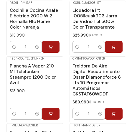
R8011-IRM
|
RAF
I005LICUAK903
|
IRT
-32%
Dcto.
Cocinilla Cocina Anafe
Licuadora Irt
Eléctrico 2000 W 2
I005licuak903 Jarra
Hornalla Hlc Home
De Vidrio 1.5l 500w
Color Naranja
Color Transparente
$13.990
$25.990
$37.990
Cantidad
Cantidad
4954-SOL
|
TELEFUNKEN
CKSTAF60WDDF
|
OSTER
-22%
Dcto.
Plancha A Vapor 210
Freidora De Aire
Ml Telefunken
Digital Recubrimiento
Steampro 1200 Color
Oster Diamondforce 6
Azul
Lts 10 Programas
Automáticos
$18.990
CKSTAF60WDDF
$89.990
$114.990
Cantidad
Cantidad
FPSTJU407W
|
OSTER
FPSTHMAMR
|
OSTER
-8%
Dcto.
-14%
Dcto.