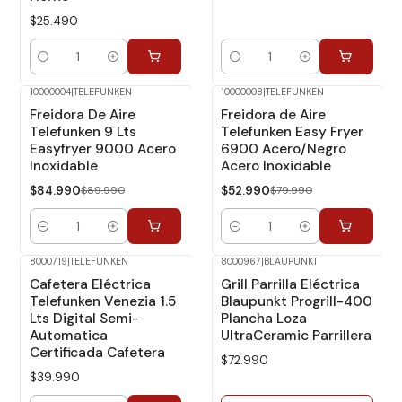
$25.490
Cantidad
Cantidad
10000004
|
TELEFUNKEN
10000008
|
TELEFUNKEN
-6%
Dcto.
-34%
Dcto.
Freidora De Aire
Freidora de Aire
Telefunken 9 Lts
Telefunken Easy Fryer
Easyfryer 9000 Acero
6900 Acero/Negro
Inoxidable
Acero Inoxidable
$84.990
$89.990
$52.990
$79.990
Cantidad
Cantidad
8000719
|
TELEFUNKEN
8000967
|
BLAUPUNKT
No disponible
Cafetera Eléctrica
Grill Parrilla Eléctrica
Telefunken Venezia 1.5
Blaupunkt Progrill-400
Lts Digital Semi-
Plancha Loza
Automatica
UltraCeramic Parrillera
Certificada Cafetera
$72.990
$39.990