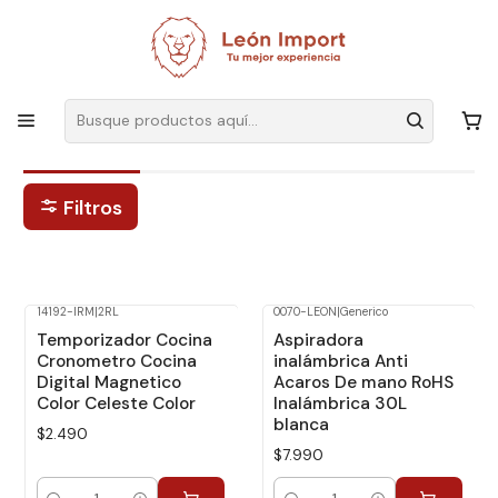
Envíos GRATIS
por compras sobre $19.990
Inicio
Hogar
Cocina
Electrodomésticos
Electrodomésticos
Filtros
14192-IRM
|
2RL
0070-LEON
|
Generico
Temporizador Cocina
Aspiradora
Cronometro Cocina
inalámbrica Anti
Digital Magnetico
Acaros De mano RoHS
Color Celeste Color
Inalámbrica 30L
blanca
$2.490
$7.990