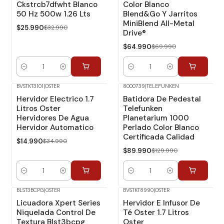
Ckstrcb7dfwht Blanco
Color Blanco
50 Hz 500w 1.26 Lts
Blend&Go Y Jarritos
MiniBlend All-Metal
$25.990
$32.990
Drive®
$64.990
$69.990
Cantidad
Cantidad
BVSTKT3101
|
OSTER
8000739
|
TELEFUNKEN
-57%
Dcto.
-31%
Dcto.
Hervidor Electrico 1.7
Batidora De Pedestal
Litros Oster
Telefunken
Hervidores De Agua
Planetarium 1000
Hervidor Automatico
Perlado Color Blanco
Certificada Calidad
$14.990
$34.990
$89.990
$129.990
Cantidad
Cantidad
BLST3BCPG
|
OSTER
BVSTKT8990
|
OSTER
-16%
Dcto.
-28%
Dcto.
Licuadora Xpert Series
Hervidor E Infusor De
Niquelada Control De
Té Oster 1.7 Litros
Textura Blst3bcpg
Oster