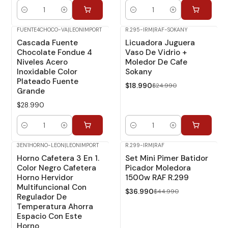
Cantidad
Cantidad
FUENTE4CHOCO-VA
|
LEONIMPORT
R.295-IRM
|
RAF-SOKANY
-24%
Dcto.
Cascada Fuente
Licuadora Juguera
Chocolate Fondue 4
Vaso De Vidrio +
Niveles Acero
Moledor De Cafe
Inoxidable Color
Sokany
Plateado Fuente
$18.990
$24.990
Grande
$28.990
Cantidad
Cantidad
3EN1HORNO-LEON
|
LEONIMPORT
R.299-IRM
|
RAF
-18%
Dcto.
Horno Cafetera 3 En 1.
Set Mini Pimer Batidor
Color Negro Cafetera
Picador Moledora
Horno Hervidor
1500w RAF R.299
Multifuncional Con
$36.990
$44.990
Regulador De
Temperatura Ahorra
Espacio Con Este
Horno