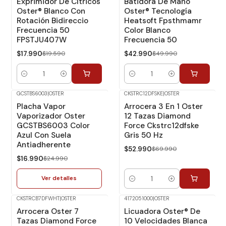
Exprimidor De Cítricos
Batidora De Mano
Oster® Blanco Con
Oster® Tecnología
Rotación Bidireccio
Heatsoft Fpsthmamr
Frecuencia 50
Color Blanco
FPSTJU407W
Frecuencia 50
$17.990
$19.590
$42.990
$49.990
Cantidad
Cantidad
GCSTBS6003
|
OSTER
CKSTRC12DFSKE
|
OSTER
-32%
Dcto.
-24%
Dcto.
Placha Vapor
Arrocera 3 En 1 Oster
No disponible
Vaporizador Oster
12 Tazas Diamond
GCSTBS6003 Color
Force Ckstrc12dfske
Azul Con Suela
Gris 50 Hz
Antiadherente
$52.990
$69.990
$16.990
$24.990
Ver detalles
Cantidad
CKSTRCB7DFWHT
|
OSTER
4172051000
|
OSTER
-21%
Dcto.
-7%
Dcto.
Arrocera Oster 7
Licuadora Oster® De
Tazas Diamond Force
10 Velocidades Blanca