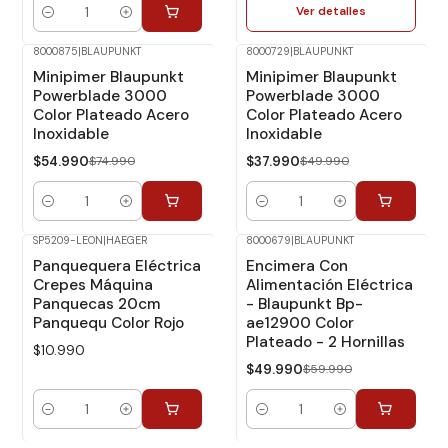
Ver detalles
Cantidad
8000875
|
BLAUPUNKT
8000729
|
BLAUPUNKT
-27%
Dcto.
-24%
Dcto.
Minipimer Blaupunkt
Minipimer Blaupunkt
Powerblade 3000
Powerblade 3000
Color Plateado Acero
Color Plateado Acero
Inoxidable
Inoxidable
$54.990
$74.990
$37.990
$49.990
Cantidad
Cantidad
SP5209-LEON
|
HAEGER
8000679
|
BLAUPUNKT
-17%
Dcto.
Panquequera Eléctrica
Encimera Con
Crepes Máquina
Alimentación Eléctrica
Panquecas 20cm
- Blaupunkt Bp-
Panquequ Color Rojo
ae12900 Color
Plateado - 2 Hornillas
$10.990
$49.990
$59.990
Cantidad
Cantidad