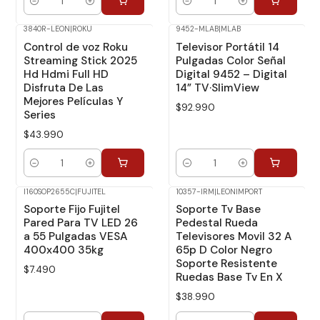
Cantidad
Cantidad
3840R-LEON
|
ROKU
9452-MLAB
|
MLAB
Control de voz Roku
Televisor Portátil 14
Streaming Stick 2025
Pulgadas Color Señal
Hd Hdmi Full HD
Digital 9452 – Digital
Disfruta De Las
14” TV·SlimView
Mejores Películas Y
$92.990
Series
$43.990
Cantidad
Cantidad
I160SOP2655C
|
FUJITEL
10357-IRM
|
LEONIMPORT
Soporte Fijo Fujitel
Soporte Tv Base
Pared Para TV LED 26
Pedestal Rueda
a 55 Pulgadas VESA
Televisores Movil 32 A
400x400 35kg
65p D Color Negro
Soporte Resistente
$7.490
Ruedas Base Tv En X
$38.990