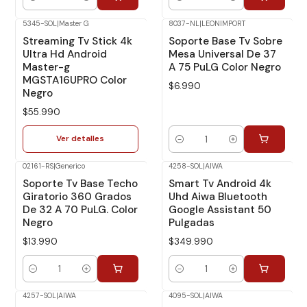
Cantidad
Cantidad
5345-SOL
|
Master G
8037-NL
|
LEONIMPORT
No disponible
Streaming Tv Stick 4k
Soporte Base Tv Sobre
Ultra Hd Android
Mesa Universal De 37
Master-g
A 75 PuLG Color Negro
MGSTA16UPRO Color
$6.990
Negro
$55.990
Ver detalles
Cantidad
02161-RS
|
Generico
4258-SOL
|
AIWA
Soporte Tv Base Techo
Smart Tv Android 4k
Giratorio 360 Grados
Uhd Aiwa Bluetooth
De 32 A 70 PuLG. Color
Google Assistant 50
Negro
Pulgadas
$13.990
$349.990
Cantidad
Cantidad
4257-SOL
|
AIWA
4095-SOL
|
AIWA
No disponible