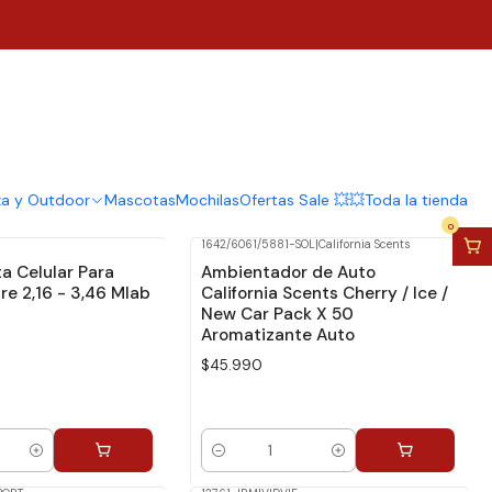
za y Outdoor
Mascotas
Mochilas
Ofertas Sale 💥💥
Toda la tienda
0
1642/6061/5881-SOL
|
California Scents
a Celular Para
Ambientador de Auto
re 2,16 - 3,46 Mlab
California Scents Cherry / Ice /
New Car Pack X 50
Aromatizante Auto
$45.990
Cantidad