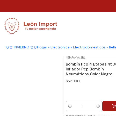
Inicio
Automóvil
Accesorios
Accesorios
☃️☃️ INVIERNO ☃️☃️
Hogar
Electrónica
Electrodomésticos
Bell
4ETAPA-VA
|
2RL
Bombín Pcp 4 Etapas 450
Inflador Pcp Bombín
Neumáticos Color Negro
$52.990
Cantidad