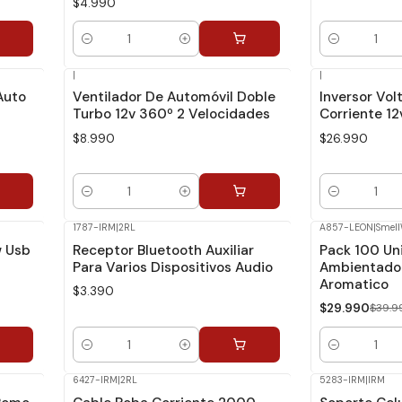
$4.990
Cantidad
Cantidad
|
|
 Auto
Ventilador De Automóvil Doble
Inversor Vol
Turbo 12v 360º 2 Velocidades
Corriente 12
$8.990
$26.990
Cantidad
Cantidad
1787-IRM
|
2RL
A857-LEON
|
Smell
-25%
Dcto.
w Usb
Receptor Bluetooth Auxiliar
Pack 100 Un
Para Varios Dispositivos Audio
Ambientador
Aromatico
$3.390
$29.990
$39.9
Cantidad
Cantidad
6427-IRM
|
2RL
5283-IRM
|
IRM