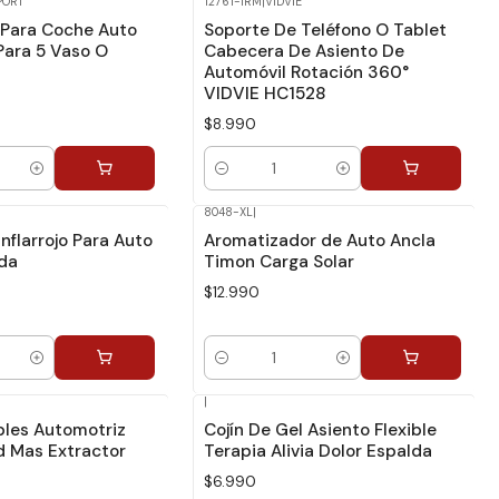
PORT
12761-IRM
|
VIDVIE
 Para Coche Auto
Soporte De Teléfono O Tablet
Para 5 Vaso O
Cabecera De Asiento De
Automóvil Rotación 360°
VIDVIE HC1528
$8.990
Cantidad
8048-XL
|
nflarrojo Para Auto
Aromatizador de Auto Ancla
lda
Timon Carga Solar
$12.990
Cantidad
|
ibles Automotriz
Cojín De Gel Asiento Flexible
d Mas Extractor
Terapia Alivia Dolor Espalda
$6.990