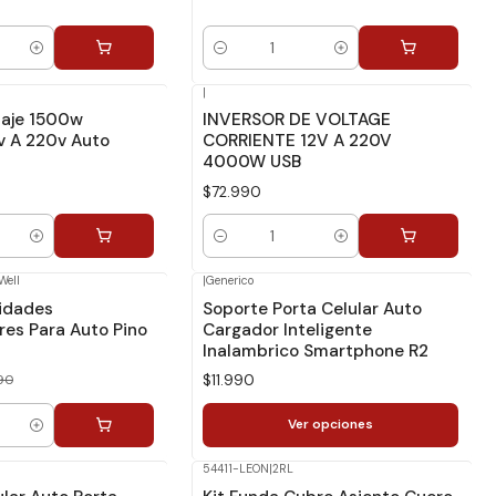
Cantidad
|
taje 1500w
INVERSOR DE VOLTAGE
v A 220v Auto
CORRIENTE 12V A 220V
4000W USB
$72.990
Cantidad
Well
|
Generico
idades
Soporte Porta Celular Auto
es Para Auto Pino
Cargador Inteligente
Inalambrico Smartphone R2
90
$11.990
Ver opciones
54411-LEON
|
2RL