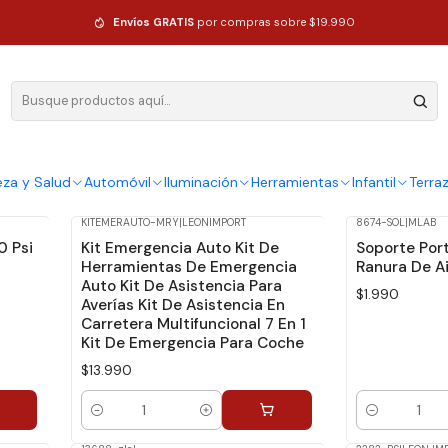
Envíos GRATIS
por compras sobre $19.990
eza y Salud
Automóvil
Iluminación
Herramientas
Infantil
Terra
KITEMERAUTO-MRY
|
LEONIMPORT
8674-SOL
|
MLAB
0 Psi
Kit Emergencia Auto Kit De
Soporte Port
Herramientas De Emergencia
Ranura De Ai
Auto Kit De Asistencia Para
$1.990
Averías Kit De Asistencia En
Carretera Multifuncional 7 En 1
Kit De Emergencia Para Coche
$13.990
Cantidad
Cantidad