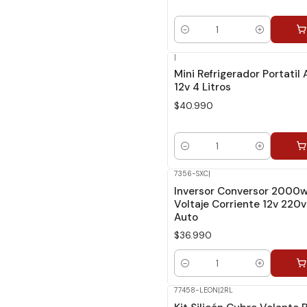
Cantidad
|
Mini Refrigerador Portatil
12v 4 Litros
$40.990
Cantidad
7356-SXC
|
Inversor Conversor 2000
Voltaje Corriente 12v 220v
Auto
$36.990
Cantidad
77458-LEON
|
2RL