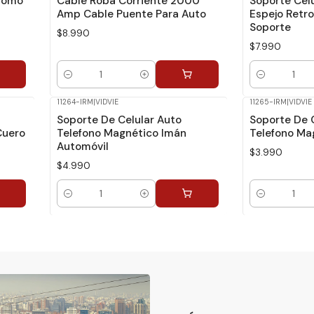
 Pomo
Cable Roba Corriente 2000
Soporte Celu
Amp Cable Puente Para Auto
Espejo Retro
Soporte
$8.990
$7.990
Cantidad
Cantidad
11264-IRM
|
VIDVIE
11265-IRM
|
VIDVIE
Soporte De Celular Auto
Soporte De 
Cuero
Telefono Magnético Imán
Telefono Ma
Automóvil
$3.990
$4.990
Cantidad
Cantidad