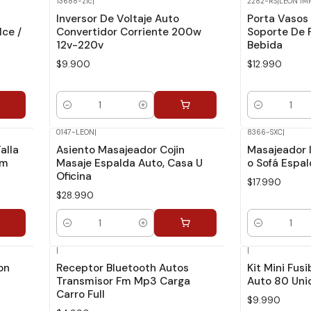
13688-zlc
|
2282-RS
|
LEON IM
Inversor De Voltaje Auto
Porta Vasos
Ice /
Convertidor Corriente 200w
Soporte De 
12v-220v
Bebida
$9.900
$12.990
Cantidad
Cantidad
0147-LEON
|
8366-SXC
|
alla
Asiento Masajeador Cojin
Masajeador I
cm
Masaje Espalda Auto, Casa U
o Sofá Espa
Oficina
$17.990
$28.990
Cantidad
Cantidad
|
|
on
Receptor Bluetooth Autos
Kit Mini Fus
Transmisor Fm Mp3 Carga
Auto 80 Uni
Carro Full
$9.990