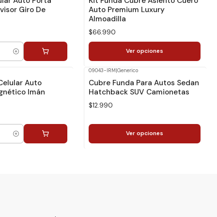
lar Auto Porta
Kit Funda Cubre Asiento Cuero
visor Giro De
Auto Premium Luxury
Almoadilla
$66.990
Ver opciones
09043-IRM
|
Generico
Celular Auto
Cubre Funda Para Autos Sedan
gnético Imán
Hatchback SUV Camionetas
$12.990
Ver opciones