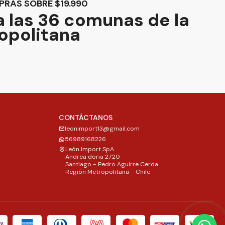
PRAS SOBRE $19.990
 las 36 comunas de la
opolitana
CONTÁCTANOS
leonimport13@gmail.com
56989168226
León Import SpA
Andrea doria 2720
Santiago - Pedro Aguirre Cerda
Región Metropolitana - Chile