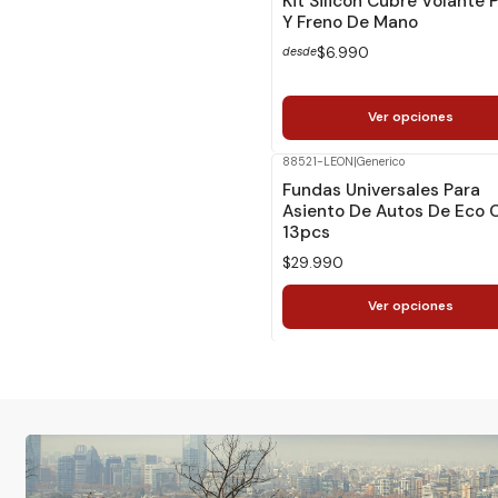
Kit Silicón Cubre Volante
Y Freno De Mano
$6.990
desde
Ver opciones
88521-LEON
|
Generico
Fundas Universales Para
Asiento De Autos De Eco 
13pcs
$29.990
Ver opciones