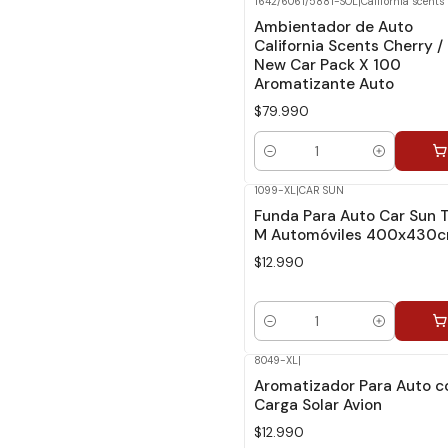
1642/6061/5881-SOL
|
California scents
Ambientador de Auto
California Scents Cherry / 
New Car Pack X 100
Aromatizante Auto
$79.990
Cantidad
1099-XL
|
CAR SUN
Funda Para Auto Car Sun T
M Automóviles 400x430
$12.990
Cantidad
8049-XL
|
Aromatizador Para Auto c
Carga Solar Avion
$12.990