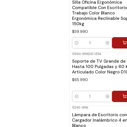
Silla Oficina Ergonómica
Compatible Con Escritorio
Trabajo Color Blanco
Ergonómica Reclinable So
150kg
$59.990
Cantidad
13584-IRM
|
D10 VESA
Soporte de TV Grande de
Hasta 100 Pulgadas y 60 
Articulado Color Negro D1
$65.990
Cantidad
13245-IRM
|
Lámpara de Escritorio con
Cargador Inalámbrico 4 en
Blanco