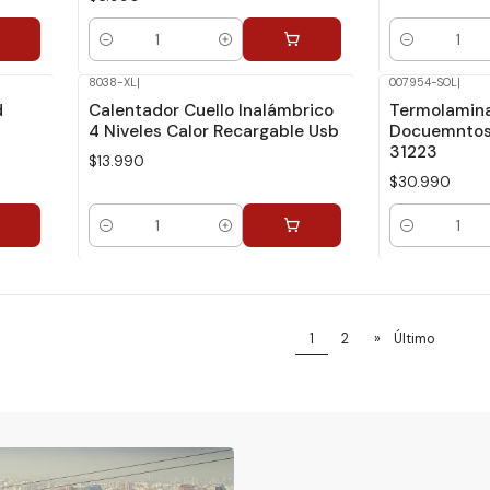
Cantidad
Cantidad
8038-XL
|
007954-SOL
|
d
Calentador Cuello Inalámbrico
Termolamin
4 Niveles Calor Recargable Usb
Docuemntos 
31223
$13.990
$30.990
Cantidad
Cantidad
1
2
»
Último