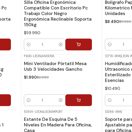
Silla Oficina Ergonómica
Boligrafo Pa
 Pc
Compatible Con Escritorio Pc
Kilometrico 
Trabajo Color Negro
Unidades
porta
Ergonómica Reclinable Soporta
$8.490
$11.990
150kg
$59.990
Cantidad
Cantidad
F600-LEON
|
ANDOWL
12719-IRM
|
LEON I
-33%
Dcto.
Mini Ventilador Pórtatil Mesa
Humidificad
kg
Usb 3 Velocidades Gancho
Ultrasonico
0
Esterilizado
$1.990
$2.990
Esencias
$10.490
Cantidad
Cantidad
53591-LEON
|
LEONIMPORT
13386-IRM
|
Estante De Esquina De 5
Soporte par
 1
Niveles En Madera Para Oficina,
Ajustable par
Casa
para Oficina