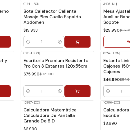
0144-LEON
|
3403-NL
|
-23%
Dcto.
erno
Bota Calefactor Calienta
Mesa Ajustab
No disponible
Masaje Pies Cuello Espalda
Auxiliar Ba
Abdomen
Sopote
$19.938
$29.990
$38.9
V
Cantidad
0131-LEON
|
0124-LEON
|
-18%
Dcto.
-15%
Dcto.
et y
Escritorio Premium Resistente
Estante Livi
Pro Con 3 Estantes 120x55cm
Cajones 15
Cajones
$75.990
$92.990
$46.990
$54.9
Cantidad
Cantidad
10387-SXC
|
10386-SXC
|
Calculadora Matemática
Calculadora
Calculadora De Pantalla
Escribir
Grande De 8 D
$8.990
$6.990