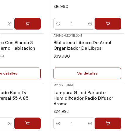
$16.990
Cantidad
N
AS4143-LEON
|
LEON
No disponible
ro Con Blanco 3
Biblioteca Librero De Arbol
erno Habitacion
Organizador De Libros
90
$39.990
er detalles
Ver detalles
MY7278-IRM
|
lado Base Tv
Lampara G Led Parlante
ersal 55 A 85
Humidificador Radio Difusor
Aroma
$24.992
Cantidad