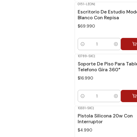
0151-LEON
|
Escritorio De Estudio Mod
Blanco Con Repisa
$69.990
Cantidad
10789-SXC
|
Soporte De Piso Para Tabl
Telefono Gira 360°
$16.990
Cantidad
10331-SXC
|
Pistola Silicona 20w Con
Interruptor
$4.990