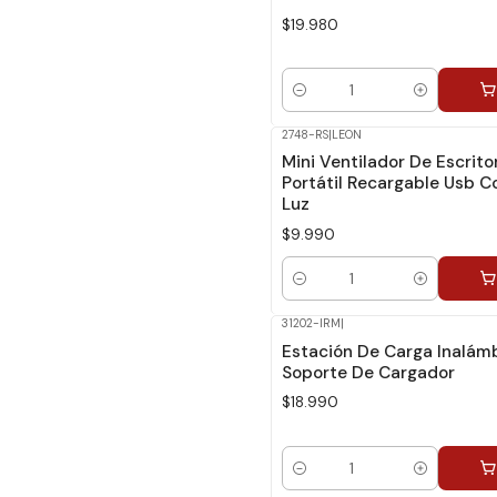
$19.980
Cantidad
2748-RS
|
LEON
Mini Ventilador De Escrito
Portátil Recargable Usb C
Luz
$9.990
Cantidad
31202-IRM
|
Estación De Carga Inalámb
Soporte De Cargador
$18.990
Cantidad