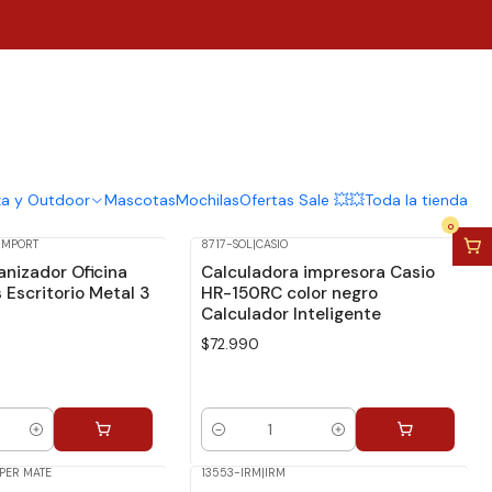
za y Outdoor
Mascotas
Mochilas
Ofertas Sale 💥💥
Toda la tienda
0
IMPORT
8717-SOL
|
CASIO
anizador Oficina
Calculadora impresora Casio
Escritorio Metal 3
HR-150RC color negro
Calculador Inteligente
$72.990
Cantidad
PER MATE
13553-IRM
|
IRM