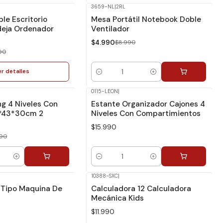
3659-NL
|
2RL
-44%
Dcto.
le Escritorio
Mesa Portátil Notebook Doble
ndeja Ordenador
Ventilador
$4.990
$8.990
90
er detalles
Cantidad
0115-LEON
|
ng 4 Niveles Con
Estante Organizador Cajones 4
0*43*30cm 2
Niveles Con Compartimientos
$15.990
90
Cantidad
10388-SXC
|
 Tipo Maquina De
Calculadora 12 Calculadora
Mecánica Kids
$11.990