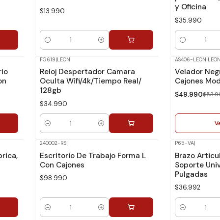
y Oficina
$13.990
$35.990
Cantidad
Cantidad
FG619
|
LEON
AS406-LEON
|
LEO
-7%
Dcto.
rio
Reloj Despertador Camara
Velador Neg
No disponible
on
Oculta Wifi/4k/Tiempo Real/
Cajones Mod
128gb
$49.990
$53.9
$34.990
V
Cantidad
240002-RS
|
P65-VA
|
rica,
Escritorio De Trabajo Forma L
Brazo Articu
Con Cajones
Soporte Univ
Pulgadas
$98.990
$36.992
Cantidad
Cantidad