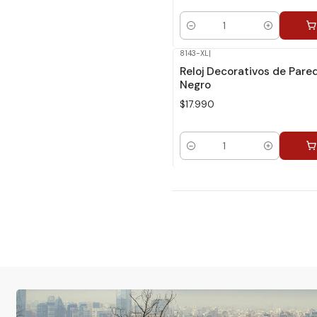
Cantidad
8143-XL
|
Reloj Decorativos de Pare
Negro
$17.990
Cantidad