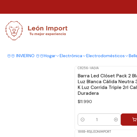
Inicio
Hogar
Oficina
Oficina
☃️☃️ INVIERNO ☃️☃️
Hogar
Electrónica
Electrodomésticos
Bell
C8256-VA
|
VA
Barra Led Clóset Pack 2 B
Luz Blanca Cálida Neutra
K Luz Corrida Triple 2rl Ca
Duradera
$11.990
Cantidad
188B-RS
|
LEONIMPORT