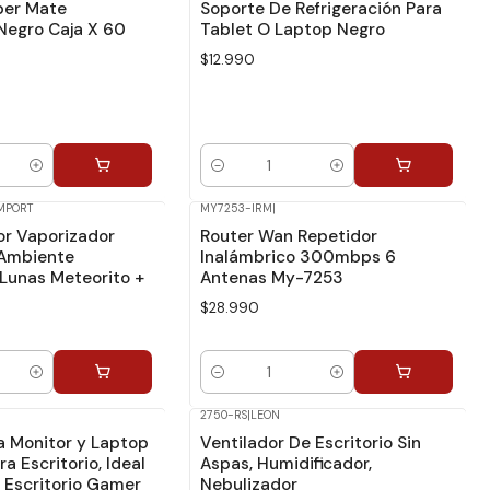
per Mate
Soporte De Refrigeración Para
Negro Caja X 60
Tablet O Laptop Negro
$12.990
Cantidad
MPORT
MY7253-IRM
|
or Vaporizador
Router Wan Repetidor
 Ambiente
Inalámbrico 300mbps 6
 Lunas Meteorito +
Antenas My-7253
$28.990
Cantidad
2750-RS
|
LEON
a Monitor y Laptop
Ventilador De Escritorio Sin
a Escritorio, Ideal
Aspas, Humidificador,
, Escritorio Gamer
Nebulizador