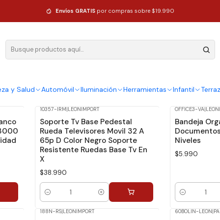
Envíos GRATIS
por compras sobre $19.990
eza y Salud
Automóvil
Iluminación
Herramientas
Infantil
Terra
10357-IRM
|
LEONIMPORT
OFFICE3-VA
|
LEON
lanco
Soporte Tv Base Pedestal
Bandeja Org
 3000
Rueda Televisores Movil 32 A
Documentos 
lidad
65p D Color Negro Soporte
Niveles
Resistente Ruedas Base Tv En
$5.990
X
$38.990
Cantidad
Cantidad
188N-RS
|
LEONIMPORT
60BOLIN-LEON
|
PA
-29%
Dcto.