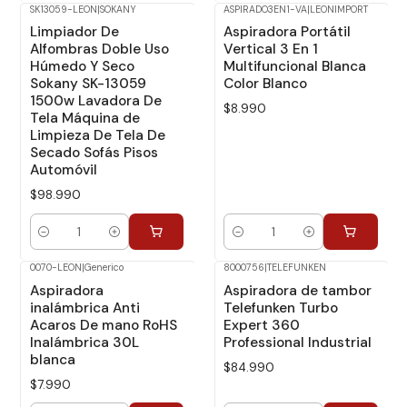
SK13059-LEON
|
SOKANY
ASPIRADO3EN1-VA
|
LEONIMPORT
Limpiador De
Aspiradora Portátil
Alfombras Doble Uso
Vertical 3 En 1
Húmedo Y Seco
Multifuncional Blanca
Sokany SK-13059
Color Blanco
1500w Lavadora De
$8.990
Tela Máquina de
Limpieza De Tela De
Secado Sofás Pisos
Automóvil
$98.990
Cantidad
Cantidad
0070-LEON
|
Generico
8000756
|
TELEFUNKEN
Aspiradora
Aspiradora de tambor
inalámbrica Anti
Telefunken Turbo
Acaros De mano RoHS
Expert 360
Inalámbrica 30L
Professional Industrial
blanca
$84.990
$7.990