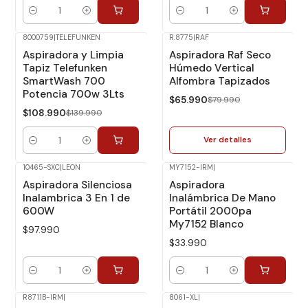
Cantidad
Cantidad
8000759
|
TELEFUNKEN
R.8775
|
RAF
-22%
Dcto.
-18%
Dcto.
Aspiradora y Limpia
Aspiradora Raf Seco
No disponible
Tapiz Telefunken
Húmedo Vertical
SmartWash 700
Alfombra Tapizados
Potencia 700w 3Lts
$65.990
$79.990
$108.990
$139.990
Ver detalles
Cantidad
10465-SXC
|
LEON
MY7152-IRM
|
Aspiradora Silenciosa
Aspiradora
Inalambrica 3 En 1 de
Inalámbrica De Mano
600W
Portátil 2000pa
My7152 Blanco
$97.990
$33.990
Cantidad
Cantidad
R8711B-IRM
|
8061-XL
|