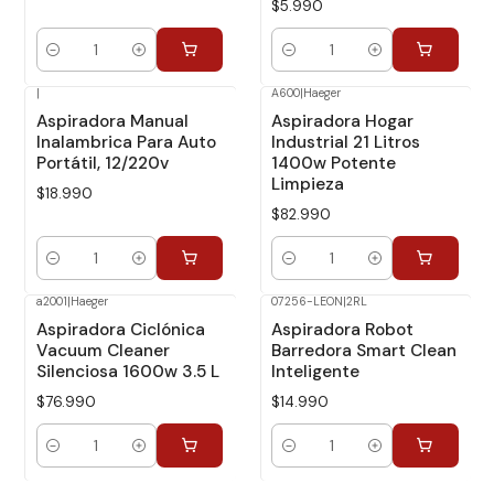
$5.990
Cantidad
Cantidad
|
A600
|
Haeger
Aspiradora Manual
Aspiradora Hogar
Inalambrica Para Auto
Industrial 21 Litros
Portátil, 12/220v
1400w Potente
Limpieza
$18.990
$82.990
Cantidad
Cantidad
a2001
|
Haeger
07256-LEON
|
2RL
Aspiradora Ciclónica
Aspiradora Robot
Vacuum Cleaner
Barredora Smart Clean
Silenciosa 1600w 3.5 L
Inteligente
$76.990
$14.990
Cantidad
Cantidad