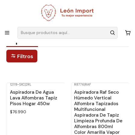
Envíos GRATIS
por compras sobre $19.990
Inicio
Electrodomésticos
Aspiradora
Aspiradora
Filtros
12119-SXC
|
2RL
R8776
|
RAF
-19%
Dcto.
Aspiradora De Agua
Aspiradora Raf Seco
Lava Alfombras Tapiz
Húmedo Vertical
Pisos Hogar 450w
Alfombra Tapizados
Multifuncional
$76.990
Aspiradora De Tapiz
Limpieza Profunda De
Alfombras 800ml
Color Amarilla Vapor