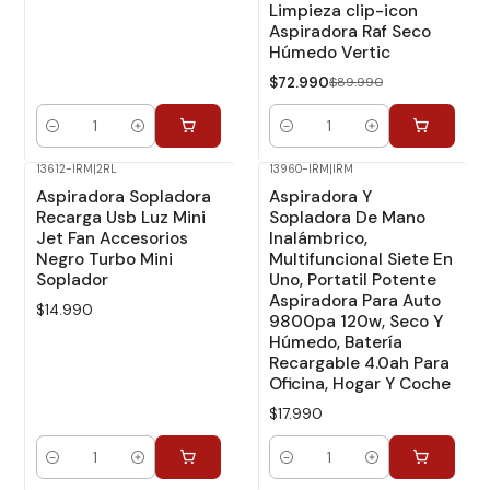
Limpieza clip-icon
Aspiradora Raf Seco
Húmedo Vertic
$72.990
$89.990
Cantidad
Cantidad
13612-IRM
|
2RL
13960-IRM
|
IRM
Aspiradora Sopladora
Aspiradora Y
Recarga Usb Luz Mini
Sopladora De Mano
Jet Fan Accesorios
Inalámbrico,
Negro Turbo Mini
Multifuncional Siete En
Soplador
Uno, Portatil Potente
Aspiradora Para Auto
$14.990
9800pa 120w, Seco Y
Húmedo, Batería
Recargable 4.0ah Para
Oficina, Hogar Y Coche
$17.990
Cantidad
Cantidad