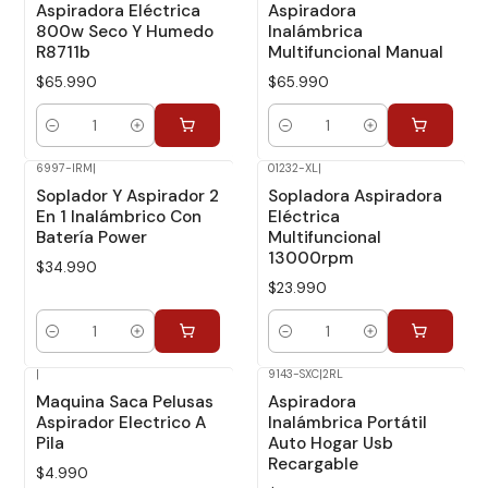
Aspiradora Eléctrica
Aspiradora
800w Seco Y Humedo
Inalámbrica
R8711b
Multifuncional Manual
$65.990
$65.990
Cantidad
Cantidad
6997-IRM
|
01232-XL
|
Soplador Y Aspirador 2
Sopladora Aspiradora
En 1 Inalámbrico Con
Eléctrica
Batería Power
Multifuncional
13000rpm
$34.990
$23.990
Cantidad
Cantidad
|
9143-SXC
|
2RL
Maquina Saca Pelusas
Aspiradora
Aspirador Electrico A
Inalámbrica Portátil
Pila
Auto Hogar Usb
Recargable
$4.990