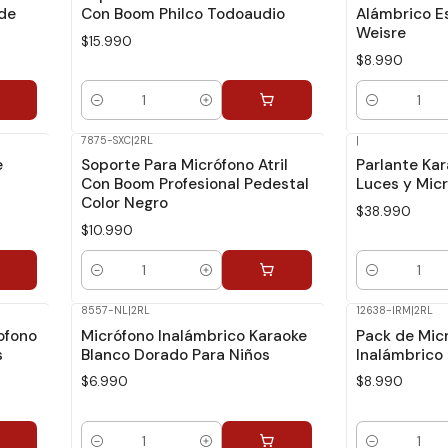
rde
Con Boom Philco Todoaudio
Alámbrico Es
Weisre
$15.990
$8.990
Cantidad
Cantidad
7875-SXC
|
2RL
|
e
Soporte Para Micrófono Atril
Parlante Kar
Con Boom Profesional Pedestal
Luces y Mic
Color Negro
$38.990
$10.990
Cantidad
Cantidad
8557-NL
|
2RL
12638-IRM
|
2RL
ofono
Micrófono Inalámbrico Karaoke
Pack de Micr
s
Blanco Dorado Para Niños
Inalámbrico 
$6.990
$8.990