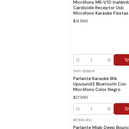
Micrófono MK-V10 Inalámb
Cardioide Receptor Usb
Microfono Karaoke Fiestas
$14.990
Cantidad
5697-SOS
|
BLIK
Parlante Karaoke Blik
Upsound3 Bluetooth Con
Micrófono Color Negro
$27.990
Cantidad
007808-SOL
|
Parlante Mlab Deep Bounc