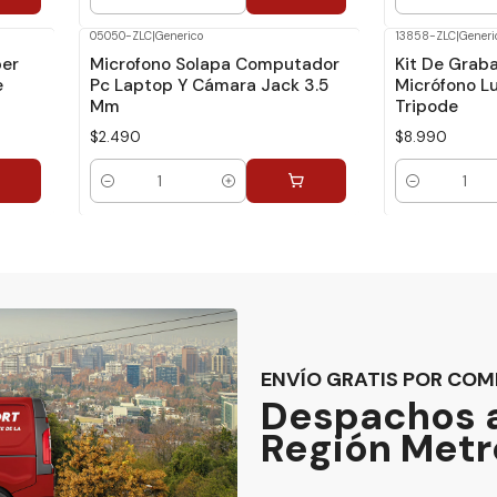
Cantidad
Cantidad
05050-ZLC
|
Generico
13858-ZLC
|
Generi
per
Microfono Solapa Computador
Kit De Grab
e
Pc Laptop Y Cámara Jack 3.5
Micrófono L
Mm
Tripode
$2.490
$8.990
Cantidad
Cantidad
ENVÍO GRATIS POR COM
Despachos a
Región Metr