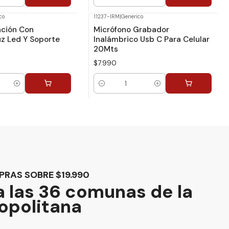
Cantidad
co
11237-IRM
|
Generico
ación Con
Micrófono Grabador
uz Led Y Soporte
Inalámbrico Usb C Para Celular
20Mts
$7.990
Cantidad
PRAS SOBRE $19.990
 las 36 comunas de la
opolitana