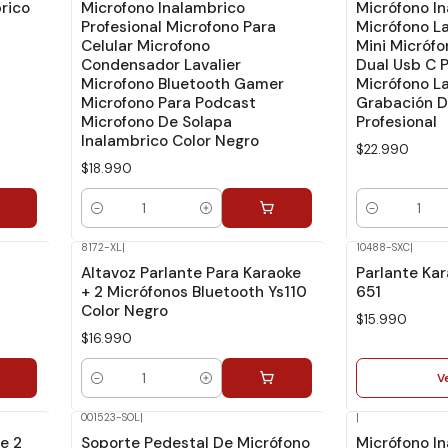
rico
Microfono Inalambrico
Micrófono I
Profesional Microfono Para
Micrófono La
Celular Microfono
Mini Micrófo
Condensador Lavalier
Dual Usb C 
Microfono Bluetooth Gamer
Micrófono La
Microfono Para Podcast
Grabación D
Microfono De Solapa
Profesional
Inalambrico Color Negro
$22.990
$18.990
Cantidad
Cantidad
8172-XL
|
10488-SXC
|
No disponible
Altavoz Parlante Para Karaoke
Parlante Kar
+ 2 Micrófonos Bluetooth Ys110
651
Color Negro
$15.990
$16.990
V
Cantidad
001523-SOL
|
|
e 2
Soporte Pedestal De Micrófono
Micrófono I