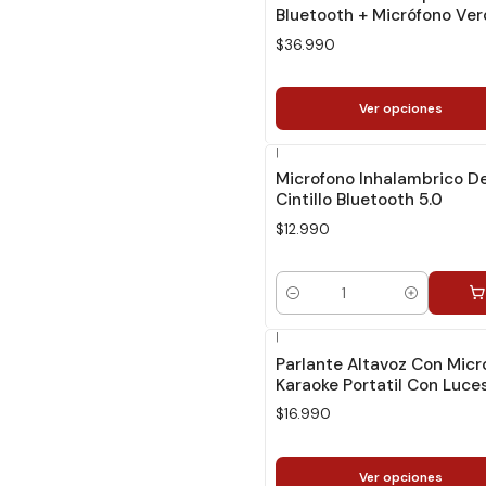
Bluetooth + Micrófono Ve
$36.990
Ver opciones
|
Microfono Inhalambrico D
Cintillo Bluetooth 5.0
$12.990
Cantidad
|
Parlante Altavoz Con Micr
Karaoke Portatil Con Luce
$16.990
Ver opciones