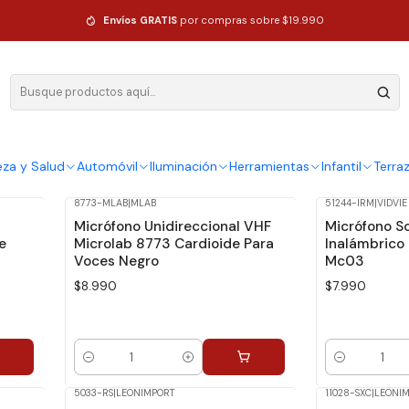
Envíos GRATIS
por compras sobre $19.990
eza y Salud
Automóvil
Iluminación
Herramientas
Infantil
Terra
8773-MLAB
|
MLAB
51244-IRM
|
VIDVIE
Micrófono Unidireccional VHF
Micrófono S
e
Microlab 8773 Cardioide Para
Inalámbrico
Voces Negro
Mc03
$8.990
$7.990
Cantidad
Cantidad
5033-RS
|
LEONIMPORT
11028-SXC
|
LEONI