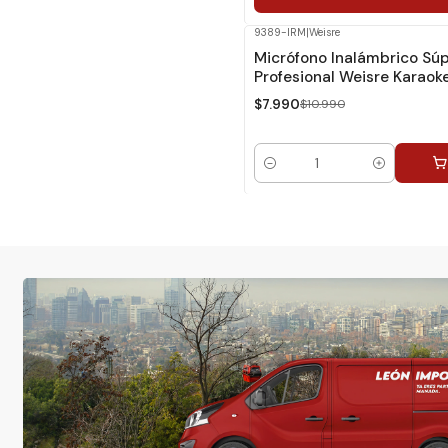
9389-IRM
|
Weisre
-27%
Dcto.
Micrófono Inalámbrico Sú
Profesional Weisre Karaok
$7.990
$10.990
Cantidad