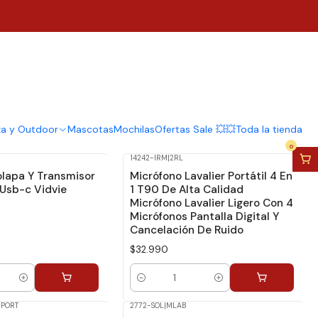
za y Outdoor
Mascotas
Mochilas
Ofertas Sale 💥💥
Toda la tienda
0
14242-IRM
|
2RL
olapa Y Transmisor
Micrófono Lavalier Portátil 4 En
 Usb-c Vidvie
1 T90 De Alta Calidad
Micrófono Lavalier Ligero Con 4
Micrófonos Pantalla Digital Y
Cancelación De Ruido
$32.990
Cantidad
MPORT
2772-SOL
|
MLAB
No disponible