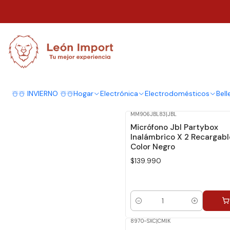
Inicio
Electrónica
Audio y Video
Micrófonos
Micrófonos
☃️☃️ INVIERNO ☃️☃️
Hogar
Electrónica
Electrodomésticos
Bell
MM906JBL83
|
JBL
Micrófono Jbl Partybox
Inalámbrico X 2 Recargabl
Color Negro
$139.990
Cantidad
8970-SXC
|
CMIK