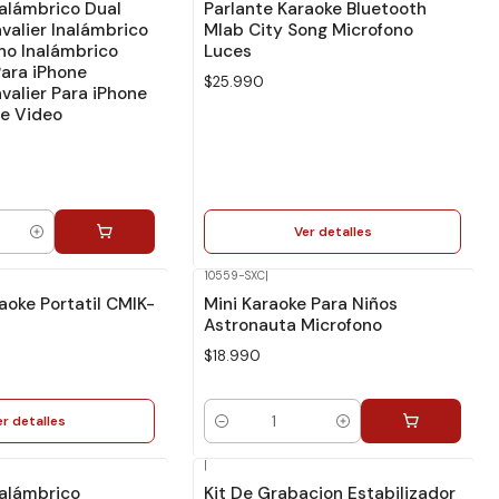
nalámbrico Dual
Parlante Karaoke Bluetooth
valier Inalámbrico
Mlab City Song Microfono
no Inalámbrico
Luces
Para iPhone
$25.990
valier Para iPhone
e Video
Ver detalles
10559-SXC
|
aoke Portatil CMIK-
Mini Karaoke Para Niños
Astronauta Microfono
$18.990
er detalles
Cantidad
|
No disponible
nalámbrico
Kit De Grabacion Estabilizador