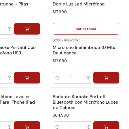
tuche + Pilas
Doble Luz Led Micrófono
$17.990
Ver detalles
00353-IRM
|
WEISRE
aoke Portatil Con
Micrófono Inalámbrico 10 Mts
rofono USB
De Alcance
$12.990
Cantidad
|
ófono Lavalier
Parlante Karaoke Portatil
Para iPhone iPad
Bluetooth con Micrófono Luces
de Colores
$64.990