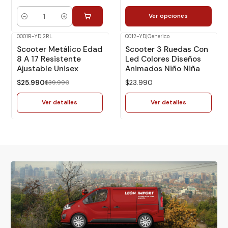
Ver opciones
Cantidad
0001R-YD
|
2RL
0012-YD
|
Generico
-35%
Dcto.
No disponible
Scooter Metálico Edad
Scooter 3 Ruedas Con
No disponible
8 A 17 Resistente
Led Colores Diseños
Ajustable Unisex
Animados Niño Niña
$25.990
$39.990
$23.990
Ver detalles
Ver detalles