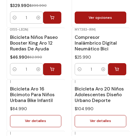
$329.990
$399.990
Ver opciones
Cantidad
0155-LEON
|
MY7383-IRM
|
-25%
Dcto.
Bicicleta Niños Paseo
Compresor
Booster King Aro 12
Inalámbrico Digital
Ruedas De Ayuda
Neumático Bici
$46.990
$62.990
$25.990
Cantidad
Cantidad
|
|
No disponible
No disponible
Bicicleta Aro 16
Bicicleta Aro 20 Niños
Bicimoto Para Niños
Adolescentes Diseño
Urbana Bike Infantil
Urbano Deporte
$84.990
$104.990
Ver detalles
Ver detalles
|
|