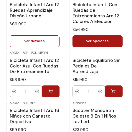
No disponible
Bicicleta Infantil Aro 12
Bicicleta Infantil Con
Ruedas Aprendizaje
Ruedas de
Diseño Urbano
Entrenamiento Aro 12
Colores A Eleccion
$69.990
$56.990
Ver detalles
Ver opciones
ARO12-LEON
|
LEONIMPORT
|
Bicicleta Infantil Aro 12
Bicicleta Equilibrio Sin
Color Azul Con Ruedas
Pedales De
De Entrenamiento
Aprendizaje
$56.990
$15.990
Cantidad
Cantidad
ARO12-LEON
|
MDY
|
Generico
Bicicleta Infantil Aro 16
Scooter Monopatín
Niños con Canasto
Celeste 3 En 1 Niños
Deportiva
Luz Led
$59.990
$23.990