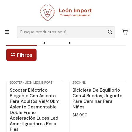
Envíos GRATIS
por compras sobre $19.990
Inicio
Infantil
Bicicletas y Monopatín
Bicicletas y Monopatín
Filtros
SCOOTER-LEON
|
LEONIMPORT
2500-NL
|
-18%
Dcto.
Scooter Eléctrico
Bicicleta De Equilibrio
Plegable Con Asiento
Con 4 Ruedas, Juguete
Para Adultos Vel/40km
Para Caminar Para
Asiento Desmontable
Niños
Doble Freno
$13.990
Aceleración Luces Led
Amortiguadores Posa
Pies