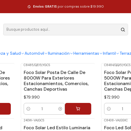
Envíos GRATIS
por compras sobre $19.990
eza y Salud
Automóvil
Iluminación
Herramientas
Infantil
Terra
C8485/QEI5
|
YGCS
C8484/QQI5
|
YGCS
 De
Foco Solar Posta De Calle De
Foco Solar P
iores
8000W Para Exteriores
5000W Para 
ios,
Estacionamientos, Comercios,
Estacionami
Canchas Deportivas
Canchas Dep
$79.990
$72.990
Cantidad
Cantidad
240W-VA
|
GCS
C8438-VA
|
GSXC
d
Foco Solar Led Estilo Luminaria
Foco Led So