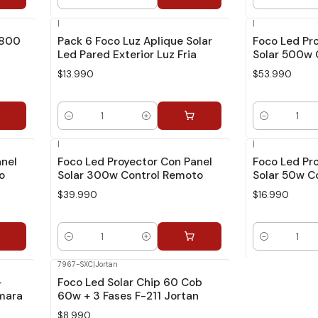
Cantidad
Cantidad
|
|
4800
Pack 6 Foco Luz Aplique Solar
Foco Led Pr
Led Pared Exterior Luz Fria
Solar 500w 
$13.990
$53.990
Cantidad
Cantidad
|
|
anel
Foco Led Proyector Con Panel
Foco Led Pr
o
Solar 300w Control Remoto
Solar 50w C
$39.990
$16.990
Cantidad
Cantidad
7967-SXC
|
Jortan
+
Foco Led Solar Chip 60 Cob
mara
60w + 3 Fases F-211 Jortan
$8.990