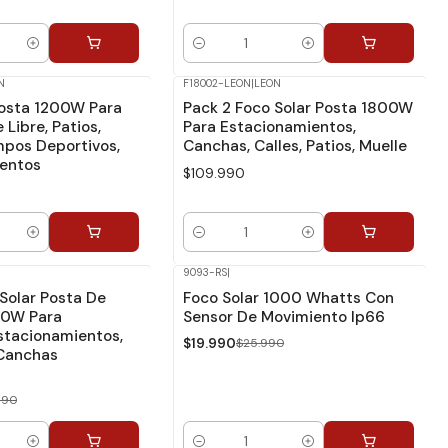
Cantidad
N
F18002-LEON
|
LEON
Posta 1200W Para
Pack 2 Foco Solar Posta 1800W
e Libre, Patios,
Para Estacionamientos,
mpos Deportivos,
Canchas, Calles, Patios, Muelle
entos
$109.990
Cantidad
9093-RS
|
-23%
Dcto.
Solar Posta De
Foco Solar 1000 Whatts Con
00W Para
Sensor De Movimiento Ip66
Estacionamientos,
$19.990
$25.990
Canchas
990