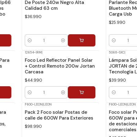
 Ip66
De Poste 240w Negro Alta
Parlante Re
es
Calidad 63 cm
Bluetooth M
ubo
Carga Usb
$36.990
$25.990
Cantidad
Cantidad
12654-IRM
|
5068-SXC
|
Para
Foco Led Reflector Panel Solar
Lámpara Sola
s
+ Control Remoto 200w Jortan
JORTAN de 
Carcasa
Tecnología 
$44.990
$39.990
Cantidad
Cantidad
F600-LEON
|
LEON
F600-LEON
|
LEON
ara
Pack 2 Foco solar Postas de
Foco solar P
calle de 600W Para Exteriores
600W para e
os,
de estacion
$98.990
comerciales