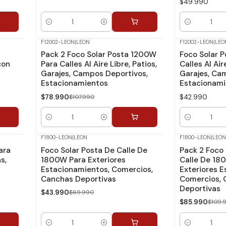
$49.990
Cantidad
Cantidad
F12002-LEON
|
LEON
F12002-LEON
|
LEO
-27%
Dcto.
Pack 2 Foco Solar Posta 1200W
Foco Solar 
con
Para Calles Al Aire Libre, Patios,
Calles Al Air
Garajes, Campos Deportivos,
Garajes, Ca
Estacionamientos
Estacionami
$78.990
$107.990
$42.990
Cantidad
Cantidad
F1800-LEON
|
LEON
F1800-LEON
|
LEON
-37%
Dcto.
-22%
Dcto.
ara
Foco Solar Posta De Calle De
Pack 2 Foco 
s,
1800W Para Exteriores
Calle De 18
Estacionamientos, Comercios,
Exteriores 
Canchas Deportivas
Comercios, 
Deportivas
$43.990
$69.990
$85.990
$109.