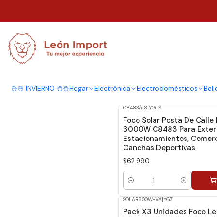
Inicio
Iluminación
Solar
Focos
Focos
☃️☃️ INVIERNO ☃️☃️
Hogar
Electrónica
Electrodomésticos
Bell
C8483/ii8
|
YGCS
Foco Solar Posta De Calle
3000W C8483 Para Exter
Estacionamientos, Comerc
Canchas Deportivas
$62.990
Cantidad
SOLAR800W-VA
|
YGZ
Pack X3 Unidades Foco Le