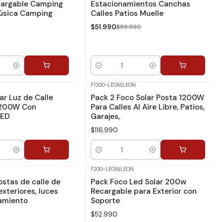
cargable Camping
Estacionamientos Canchas
úsica Camping
Calles Patios Muelle
$51.990
$59.990
Cantidad
F1200-LEON
|
LEON
r Luz de Calle
Pack 2 Foco Solar Posta 1200W
200W Con
Para Calles Al Aire Libre, Patios,
LED
Garajes,
$116.990
Cantidad
F200-LEON
|
LEON
ostas de calle de
Pack Foco Led Solar 200w
xteriores, luces
Recargable para Exterior con
amiento
Soporte
$52.990