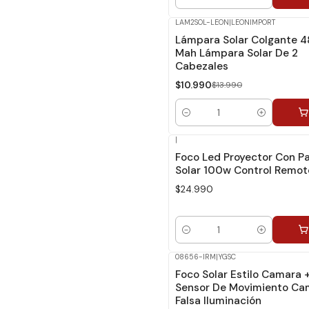
Cantidad
LAM2SOL-LEON
|
LEONIMPORT
-21%
Dcto.
Lámpara Solar Colgante 
Mah Lámpara Solar De 2
Cabezales
$10.990
$13.990
Cantidad
|
Foco Led Proyector Con P
Solar 100w Control Remot
$24.990
Cantidad
08656-IRM
|
YGSC
Foco Solar Estilo Camara 
Sensor De Movimiento Ca
Falsa Iluminación