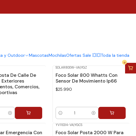
za y Outdoor
Mascotas
Mochilas
Ofertas Sale 💥💥
Toda la tienda
0
SOLAR800W-VA
|
YGZ
osta De Calle De
Foco Solar 800 Whatts Con
Exteriores
Sensor De Movimiento Ip66
entos, Comercios,
$25.990
ortivas
Cantidad
YV11034-VA
|
YGCS
-13%
Dcto.
lar Emergencia Con
Foco Solar Posta 2000 W Para