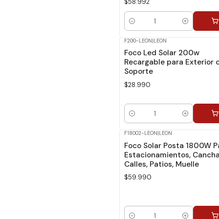
$58.992
Cantidad
F200-LEON
|
LEON
Foco Led Solar 200w
Recargable para Exterior 
Soporte
$28.990
Cantidad
F18002-LEON
|
LEON
Foco Solar Posta 1800W P
Estacionamientos, Cancha
Calles, Patios, Muelle
$59.990