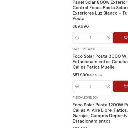
Panel Solar 800w Exterior
Control Focos Posta Solar
Exteriores Luz Blanco + T
Posta
$69.990
Cantidad
QW5P-VA
|
YGCS
-12%
Dcto.
Foco Solar Posta 3000 W 
Estacionamientos Cancha
Calles Patios Muelle
$57.990
$65.990
Cantidad
F1200-LEON
|
LEON
Foco Solar Posta 1200W P
Calles Al Aire Libre, Patios,
Garajes, Campos Deportiv
Estacionamientos