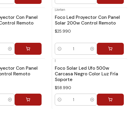
Cantidad
|
Jortan
oyector Con Panel
Foco Led Proyector Con Panel
Control Remoto
Solar 200w Control Remoto
$25.990
Cantidad
|
oyector Con Panel
Foco Solar Led Ufo 500w
ontrol Remoto
Carcasa Negro Color Luz Fría
Soporte
$58.990
Cantidad