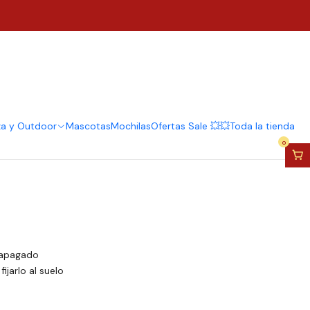
éctrico 5 Boca Blanca
5 Metros
regar al Carro
Comprar ahora
za y Outdoor
Mascotas
Mochilas
Ofertas Sale 💥💥
Toda la tienda
0
 apagado
ijarlo al suelo