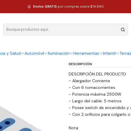
s
Alargador Eléctrico 5 Boca Blanca Con Switch 5 Metros
Envíos GRATIS
por compras sobre $19.990
|
Alargador El
Con Switch 
Ag
eza y Salud
Automóvil
Iluminación
Herramientas
Infantil
Terra
Cantidad
DESCRIPCIÓN
DESCRIPCIÓN DEL PRODUCTO
- Alargador Corriente
- Con 6 tomacorrientes
- Potencia máxima 2500W
- Largo del cable: 5 metros
- Posee switch de encendido y
- Con 2 orificios para colgarlo o f
Nota: