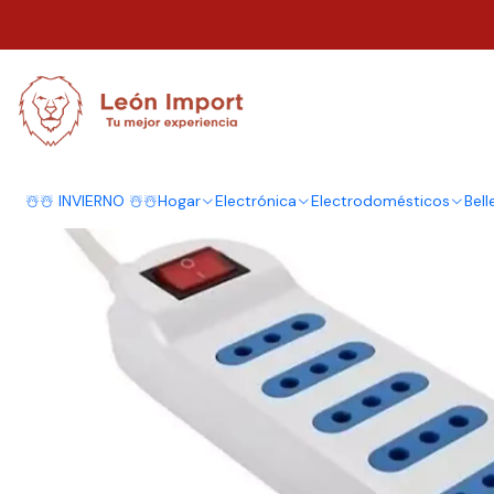
Inicio
Herramientas
Equipamiento y Comercio
Productos Comerciale
☃️☃️ INVIERNO ☃️☃️
Hogar
Electrónica
Electrodomésticos
Bell