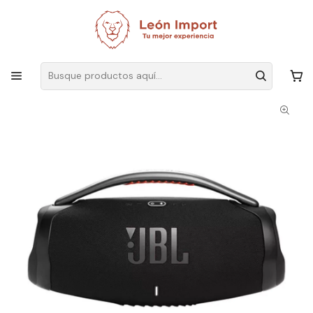
Envíos GRATIS
por compras sobre $19.990
Inicio
Electrónica
Audio y Video
Parlantes
Altavoz JBL Boombox 3 negro con Bluetooth y resistente al agua -
180 W