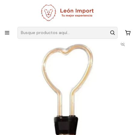
Envíos GRATIS
por compras sobre $19.990
Inicio
Ver Todos Los Productos
Ampolleta Led E27 Figuras Vintage Lampara Decoracion Led