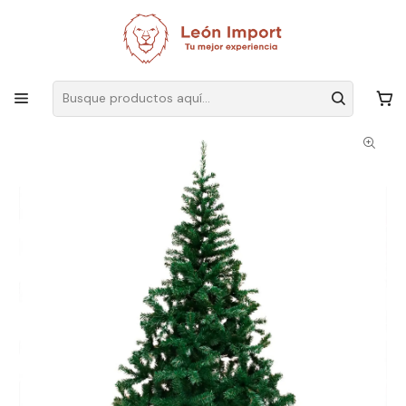
Envíos GRATIS
por compras sobre $19.990
Inicio
Ver Todos Los Productos
Árbol De Navidad Pascua 2,1 Metros Verde Fiestas Navideñas
Decoración