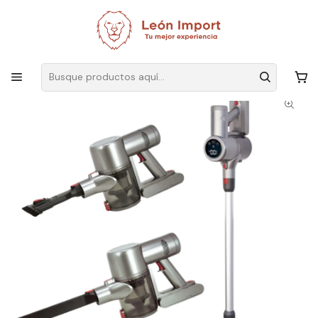
Envíos GRATIS
por compras sobre $19.990
Inicio
Electrodomésticos
Aspiradora
Aspiradora Silenciosa Inalambrica 3 En 1 de 600W