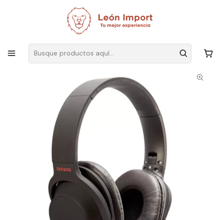
Envíos GRATIS
por compras sobre $19.990
Inicio
Electrónica
Audio y Video
Audífonos
Audífonos Aiwa On-ear Plegables Incluye Micrófono Bt-207 Vc Color
Negro