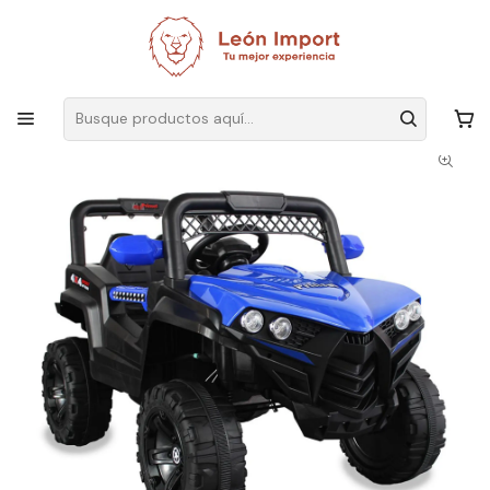
Envíos GRATIS
por compras sobre $19.990
Inicio
Infantil
Juguetes
Autos Eléctricos
Auto Electrico Infantil Jeep Con Control Para Niño 4x2