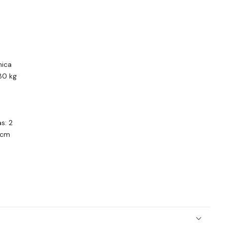
nica
80 kg
s: 2
5cm