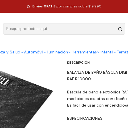
Led Hasta 180kg Color Negro
Envíos GRATIS
por compras sobre $19.990
|
Balanza De B
Hasta 180kg
Ag
eza y Salud
Automóvil
Iluminación
Herramientas
Infantil
Terra
Cantidad
DESCRIPCIÓN
BALANZA DE BAÑO BÁSCLA DIGI
RAF R.10000
Báscula de baño electrónica RAF
mediciones exactas con diseño c
Es fácil de usar con encendido
ESPECIFICACIONES: