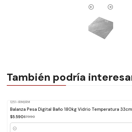
También podría interesa
1251-IRM
|
IRM
-30%
Dcto.
Balanza Pesa Digital Baño 180kg Vidrio Temperatura 33cm
$5.590
$7.990
Cantidad