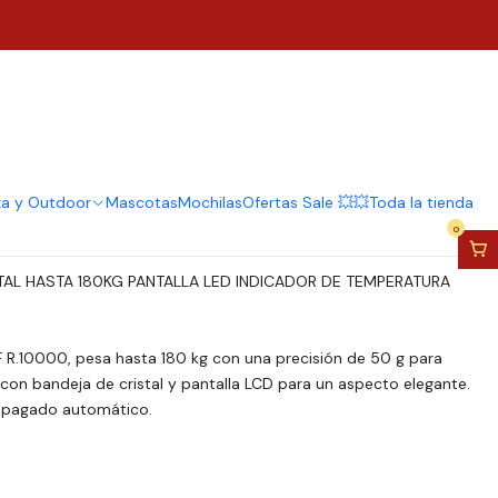
año Báscula Digital Led
 Color Negro
regar al Carro
Comprar ahora
za y Outdoor
Mascotas
Mochilas
Ofertas Sale 💥💥
Toda la tienda
0
TAL HASTA 180KG PANTALLA LED INDICADOR DE TEMPERATURA
 R.10000, pesa hasta 180 kg con una precisión de 50 g para
on bandeja de cristal y pantalla LCD para un aspecto elegante.
/apagado automático.