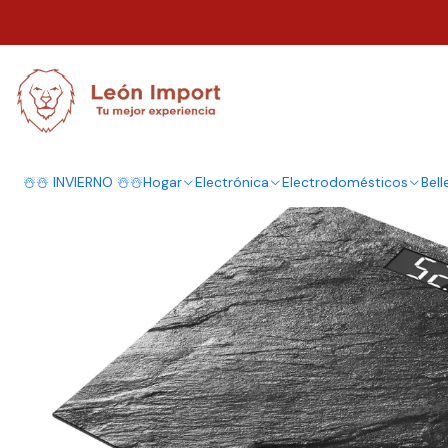
Inicio
Electrodomésticos
Balanzas
Balanza De Baño Báscula Digital 
☃️☃️ INVIERNO ☃️☃️
Hogar
Electrónica
Electrodomésticos
Bell