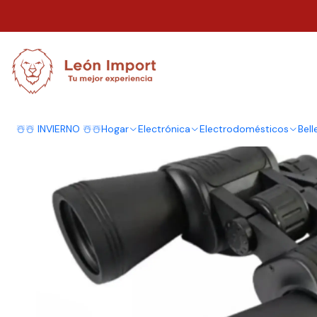
Inicio
Terraza y Outdoor
Camping
Kit Camping
Binoculares Profesi
☃️☃️ INVIERNO ☃️☃️
Hogar
Electrónica
Electrodomésticos
Bell