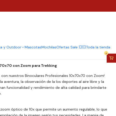
 Profesionales 10x70x70
ra Trekking
regar al Carro
Comprar ahora
za y Outdoor
Mascotas
Mochilas
Ofertas Sale 💥💥
Toda la tienda
0
x70x70 con Zoom para Trekking
con nuestros Binoculares Profesionales 10x70x70 con Zoom!
 aventura, la observación de la los deportes al aire libre y la
an funcionalidad y rendimiento de alta calidad para brindarte
.
 zoom óptico de 10x que permite un aumento regulable, lo que
 ampliación de la imagen según tus necesidades. La manija de