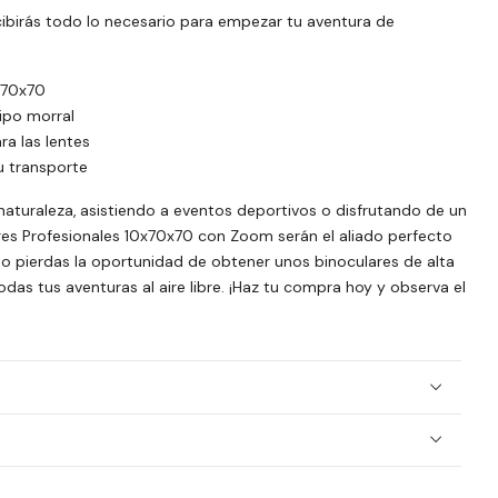
ecibirás todo lo necesario para empezar tu aventura de
0x70x70
ipo morral
a las lentes
su transporte
naturaleza,
asistiendo a eventos deportivos o disfrutando de un
res Profesionales 10x70x70 con Zoom serán el aliado perfecto
 pierdas la oportunidad de obtener unos binoculares de alta
s tus aventuras al aire libre. ¡Haz tu compra hoy y observa el