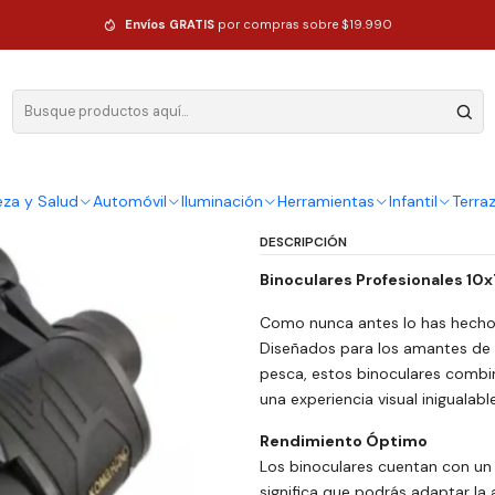
onales 10x70x70 con Zoom para Trekking
Envíos GRATIS
por compras sobre $19.990
|
Binoculares
con Zoom pa
Ag
eza y Salud
Automóvil
Iluminación
Herramientas
Infantil
Terra
Cantidad
DESCRIPCIÓN
Binoculares Profesionales 10
Como nunca antes lo has hecho 
Diseñados para los amantes de la
pesca, estos binoculares combin
una experiencia visual inigualable
Rendimiento Ópti
mo
Los binoculares cuentan con un
significa que podrás adaptar la