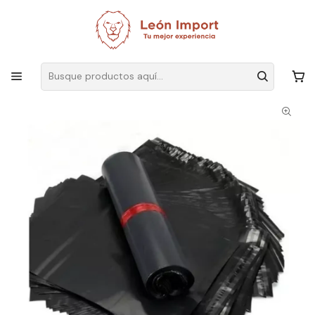
Envíos GRATIS
por compras sobre $19.990
Inicio
Herramientas
Equipamiento y Comercio
Embalaje de productos
Bolsas Embalaje Autoadhesiva Envios Bolsa Courier 25x35