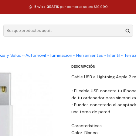
 iPhone 5 6 7 8 X Xr 11 12 13 14
Envíos GRATIS
por compras sobre $19.990
|
Cable Usb 2 
Xr 11 12 13 14
Ag
eza y Salud
Automóvil
Iluminación
Herramientas
Infantil
Terra
Cantidad
DESCRIPCIÓN
Cable USB a Lightning Apple 2 
• El cable USB conecta tu iPhone
de tu ordenador para sincronizar
• Puedes conectarlo al adaptad
una toma de pared.
Características:
Color: Blanco