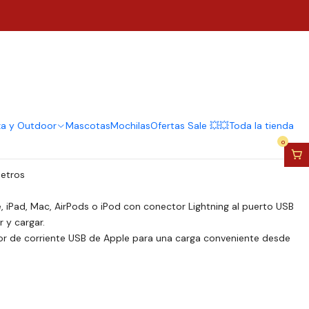
Mt Para iPhone 5 6 7 8 X
regar al Carro
Comprar ahora
za y Outdoor
Mascotas
Mochilas
Ofertas Sale 💥💥
Toda la tienda
0
metros
, iPad, Mac, AirPods o iPod con conector Lightning al puerto USB
 y cargar.
or de corriente USB de Apple para una carga conveniente desde