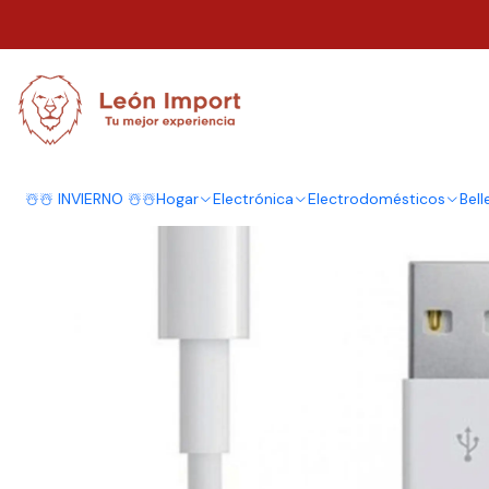
Inicio
Electrónica
Cargadores
Cargadores Pared
Cable Usb 2 Mt Para
☃️☃️ INVIERNO ☃️☃️
Hogar
Electrónica
Electrodomésticos
Bell