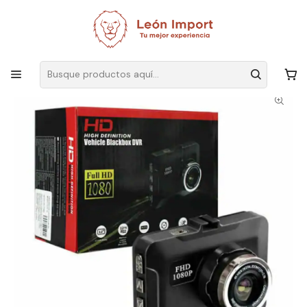
Envíos GRATIS
por compras sobre $19.990
Inicio
Automóvil
Audio y Video
Cámaras
Camara Seguridad Automovil Vehiculo Full Hd 1080p