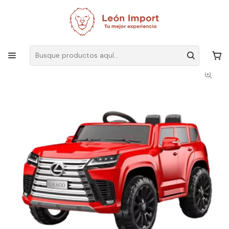
Envíos GRATIS
por compras sobre $19.990
Inicio
Infantil
Juguetes
Autos Eléctricos
Camioneta Para Niños Lexus LX600 De 0-4Años Control Remoto