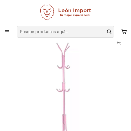
Envíos GRATIS
por compras sobre $19.990
Inicio
Hogar
Baño
Organizadores
Colgador Perchero Tripo Metal Ropa Sombrero 175x45