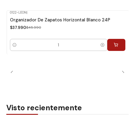
0122-LEON
|
-17%
Dcto.
Organizador De Zapatos Horizontal Blanco 24P
$37.990
$45.990
Cantidad
Visto recientemente