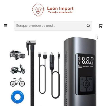
Envíos GRATIS
por compras sobre $19.990
Inicio
Ver Todos Los Productos
Compresor De Aire Portátil Inalámbrico Recargable De 6000 Ma De
150 Psi