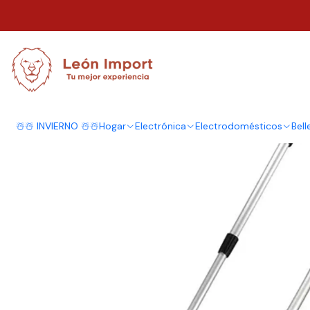
Inicio
Herramientas
Eléctricas
Cortadora Pasto Inalámbrica Biónica
☃️☃️ INVIERNO ☃️☃️
Hogar
Electrónica
Electrodomésticos
Bell