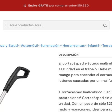
 Orilladora Desmalezadora
Envíos GRATIS
por compras sobre $19.990
|
Cortadora P
Orilladora 
Ag
eza y Salud
Automóvil
Iluminación
Herramientas
Infantil
Terra
Cantidad
DESCRIPCIÓN
El cortacésped eléctrico inalám
seguridad en el trabajo. Debe m
mango para encender el cortacés
lesiones causadas por un mal f
1.Cortacésped Inalámbrico 3 en 
prestaciones! Cortacésped sin 
unidad. Con un peso de sólo 1.2
ruido y vibraciones, ideal para s