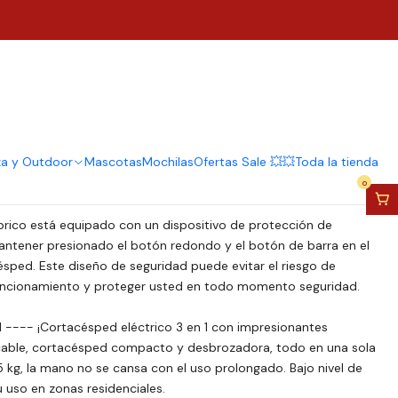
asto Inalámbrica Biónica
Desmalezadora
regar al Carro
Comprar ahora
za y Outdoor
Mascotas
Mochilas
Ofertas Sale 💥💥
Toda la tienda
0
brico está equipado con un dispositivo de protección de
antener presionado el botón redondo y el botón de barra en el
ped. Este diseño de seguridad puede evitar el riesgo de
uncionamiento y proteger usted en todo momento seguridad.
1 ---- ¡Cortacésped eléctrico 3 en 1 con impresionantes
cable, cortacésped compacto y desbrozadora, todo en una sola
5 kg, la mano no se cansa con el uso prolongado. Bajo nivel de
u uso en zonas residenciales.