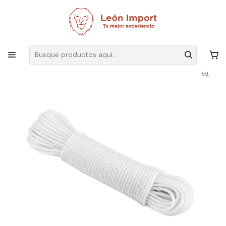
Envíos GRATIS
por compras sobre $19.990
Inicio
Herramientas
Accesorios y Complementos
Cuerda Cordel Multifuncional Fina de 30m