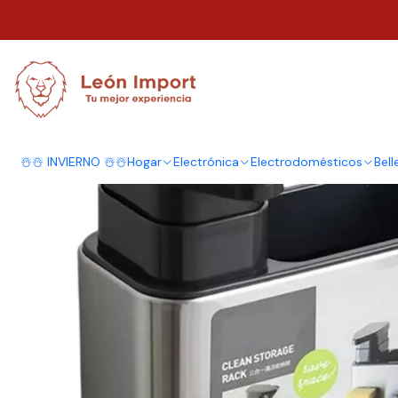
Inicio
Hogar
Cocina
Dispensadores
Dispensador De Lavalozas Jabón
☃️☃️ INVIERNO ☃️☃️
Hogar
Electrónica
Electrodomésticos
Bell