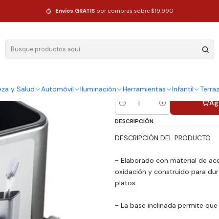
 Y Porta Esponja Organizador Color Plateado
Envíos GRATIS
por compras sobre $19.990
|
Dispensador
Porta Espon
Plateado
eza y Salud
Automóvil
Iluminación
Herramientas
Infantil
Terra
Ag
Cantidad
DESCRIPCIÓN
DESCRIPCIÓN DEL PRODUCTO
- Elaborado con material de acer
oxidación y construido para dura
platos.
- La base inclinada permite que 