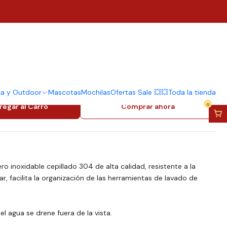
 De Lavalozas Jabón Y
ja Organizador Color
za y Outdoor
Mascotas
Mochilas
Ofertas Sale 💥💥
Toda la tienda
0
regar al Carro
Comprar ahora
o inoxidable cepillado 304 de alta calidad, resistente a la
r, facilita la organización de las herramientas de lavado de
el agua se drene fuera de la vista.