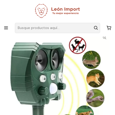
Envíos GRATIS
por compras sobre $19.990
Inicio
Terraza y Outdoor
Maquinaria Jardín
Disuasorio Ultrasónico Espanta Gatos Con Sensor 12m