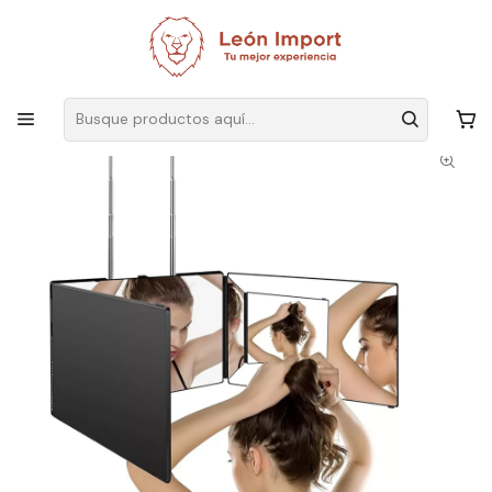
Envíos GRATIS
por compras sobre $19.990
Inicio
Ver Todos Los Productos
Espejo De 3 Vías De Corte De Pelo Triple De 360° Con Ganchos