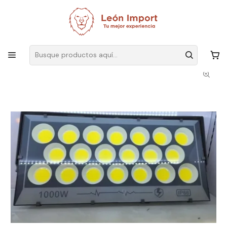
Envíos GRATIS
por compras sobre $19.990
Inicio
Iluminación
Corriente
Foco
Foco Led De Lupa Reflector 1000w Exterior Estadio Impermeable