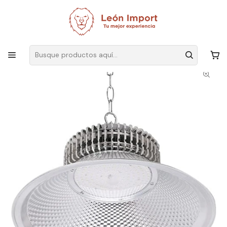
Envíos GRATIS
por compras sobre $19.990
Inicio
Iluminación
Corriente
Foco
Foco LED Industrial 250w Luz Blanca