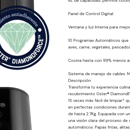
6L de capacidad: permite cocina
Panel de Control Digital.
Ventana y luz Interna para mejora
10 Programas Automáticos que aña
aves, carne, vegetales, pescado/
Cocina hasta con 99% menos ac
Sistema de manejo de cables: Ma
Descripción:
Transforma tu experiencia culina
recubrimiento Oster® DiamondFo
15 veces más fácil de limpiar* 
en perfectas condiciones duran
de hasta 2.7Kg. Equipada con una
una visión clara del proceso d
automáticos: Papas fritas, alita