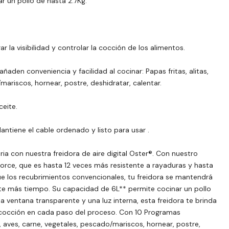
r un pollo de hasta 2.7Kg.
r la visibilidad y controlar la cocción de los alimentos.
den conveniencia y facilidad al cocinar: Papas fritas, alitas,
mariscos, hornear, postre, deshidratar, calentar.
eite.
ntiene el cable ordenado y listo para usar .
ria con nuestra freidora de aire digital Oster®. Con nuestro
rce, que es hasta 12 veces más resistente a rayaduras y hasta
que los recubrimientos convencionales, tu freidora se mantendrá
te más tiempo. Su capacidad de 6L** permite cocinar un pollo
 ventana transparente y una luz interna, esta freidora te brinda
e cocción en cada paso del proceso. Con 10 Programas
s, aves, carne, vegetales, pescado/mariscos, hornear, postre,