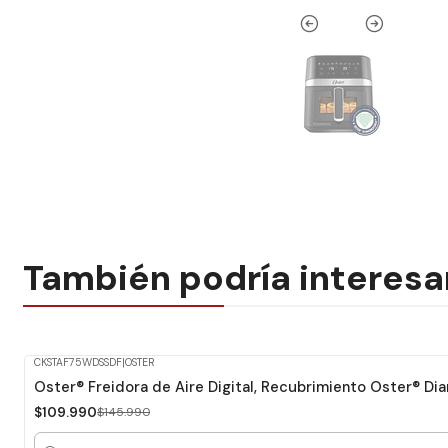
También podría interesa
CKSTAF75WDSSDF
|
OSTER
-25%
Dcto.
Oster® Freidora de Aire Digital, Recubrimiento Oster®
$109.990
$145.990