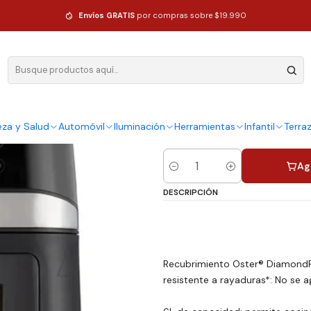
ecubrimiento Oster Diamondforce 6 Lts 10 Programas Automáticos CKSTAF6
Envíos GRATIS
por compras sobre $19.990
|
Freidora De 
Recubrimien
6 Lts 10 Pr
CKSTAF60
eza y Salud
Automóvil
Iluminación
Herramientas
Infantil
Terra
Ag
Cantidad
DESCRIPCIÓN
Recubrimiento Oster® DiamondFo
resistente a rayaduras*: No se ag