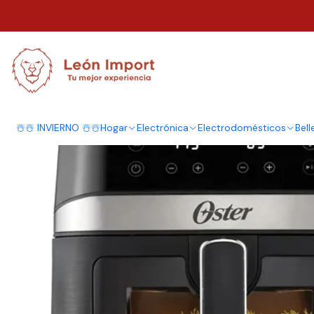
Inicio
Hogar
Cocina
Electrodomésticos
Freidora De Aire Digital R
☃️☃️ INVIERNO ☃️☃️
Hogar
Electrónica
Electrodomésticos
Bell