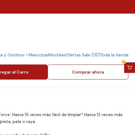
0WDDF
Aire Digital
to Oster Diamondforce
ogramas Automáticos
WDDF
za y Outdoor
Mascotas
Mochilas
Ofertas Sale 💥💥
Toda la tienda
0
regar al Carro
Comprar ahora
rce: Hasta 15 veces más fácil de limpiar*.Hasta 12 veces más
rieta, pela o raya.