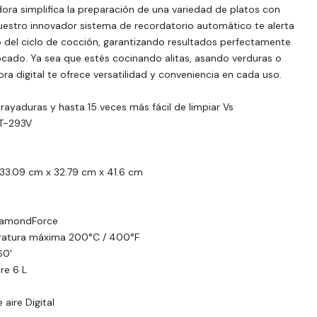
idora simplifica la preparación de una variedad de platos con
uestro innovador sistema de recordatorio automático te alerta
 del ciclo de cocción, garantizando resultados perfectamente
cado. Ya sea que estés cocinando alitas, asando verduras o
ora digital te ofrece versatilidad y conveniencia en cada uso.
rayaduras y hasta 15 veces más fácil de limpiar Vs
T-293V
 33.09 cm x 32.79 cm x 41.6 cm
DiamondForce
ratura máxima 200°C / 400°F
60'
re 6 L
 aire Digital