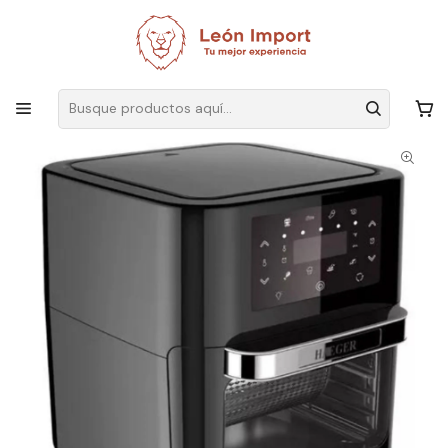
Envíos GRATIS
por compras sobre $19.990
Inicio
Hogar
Cocina
Electrodomésticos
Freidora De Aire Eléctrica Multproposito 12 Litros Premium
Accesorios