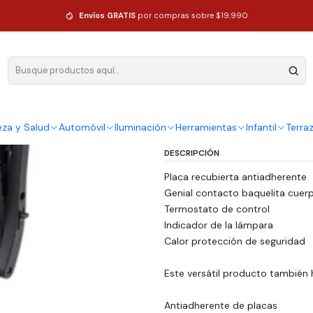
léctrico Tostador Pan Y Sándwich
Envíos GRATIS
por compras sobre $19.990
|
Grill De Car
Tostador Pa
Ag
eza y Salud
Automóvil
Iluminación
Herramientas
Infantil
Terra
Cantidad
DESCRIPCIÓN
Placa recubierta antiadherente
Genial contacto baquelita cuer
Termostato de control
Indicador de la lámpara
Calor protección de seguridad
Este versátil producto también h
Antiadherente de placas