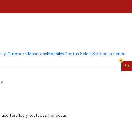
nes Vegetales Eléctrico
n Y Sándwich
regar al Carro
Comprar ahora
za y Outdoor
Mascotas
Mochilas
Ofertas Sale 💥💥
Toda la tienda
0
po
ace tortillas y tostadas francesas.