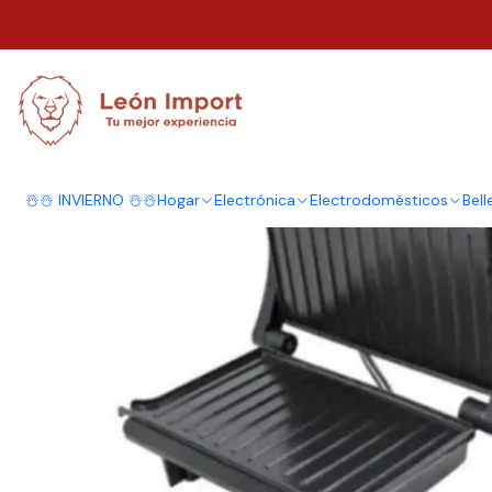
Inicio
Hogar
Cocina
Electrodomésticos
Grill De Carnes Vegetales E
☃️☃️ INVIERNO ☃️☃️
Hogar
Electrónica
Electrodomésticos
Bell