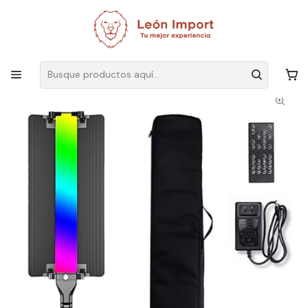
Envíos GRATIS
por compras sobre $19.990
Inicio
Ver Todos Los Productos
Lampara De Varilla De Mano Fotografia Video Oled Rgb Control