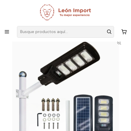
Envíos GRATIS
por compras sobre $19.990
Inicio
Iluminación
Solar
Focos
Lámpara Solar Luz de Calle JORTAN de 200W Con Tecnología LED