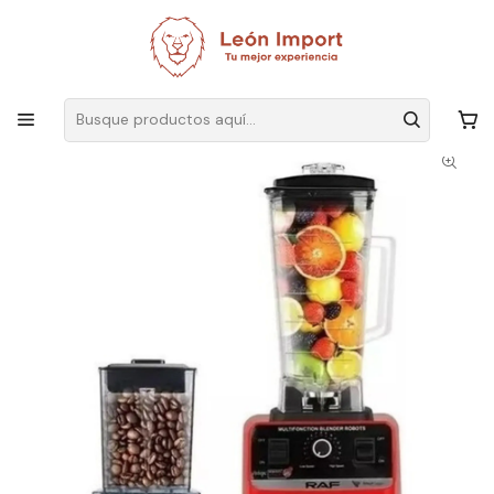
Envíos GRATIS
por compras sobre $19.990
Inicio
Hogar
Cocina
Electrodomésticos
Licuadora Juguera Raf 15 Velocidad 2.5l Multifuncional