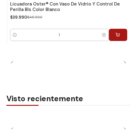
-13%
Dcto.
Licuadora Oster® Con Vaso De Vidrio Y Control De
Perilla Bls Color Blanco
$39.990
$45.990
Cantidad
Visto recientemente