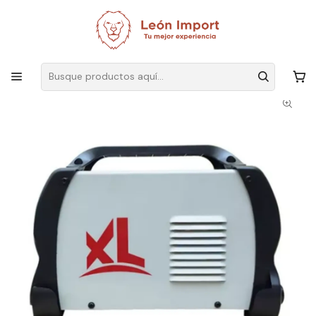
Envíos GRATIS
por compras sobre $19.990
Inicio
Herramientas
Eléctricas
Maquina De Soldar Igbt Inverter 350a Mma-360 Soldar Soldador