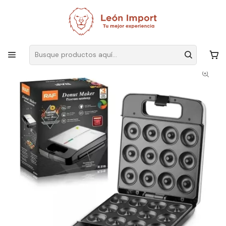
Envíos GRATIS
por compras sobre $19.990
Inicio
Hogar
Cocina
Electrodomésticos
Maquina Para Hacer 12 Mini Donas Rosquillas Antiadherente