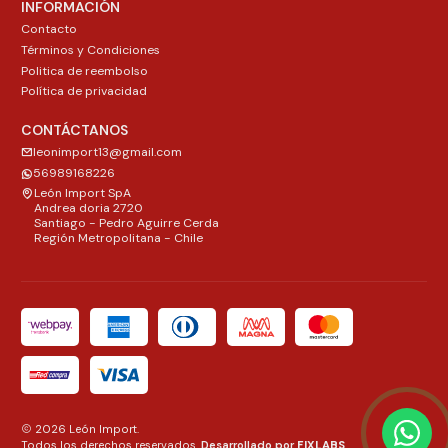
INFORMACIÓN
Contacto
Términos y Condiciones
Politica de reembolso
Política de privacidad
CONTÁCTANOS
leonimport13@gmail.com
56989168226
León Import SpA
Andrea doria 2720
Santiago - Pedro Aguirre Cerda
Región Metropolitana - Chile
2026 León Import.
Todos los derechos reservados.
Desarrollado por
FIXLABS