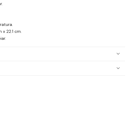
r.
atura.
 x 22.1 cm.
iar.