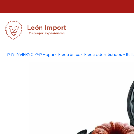
Inicio
Hogar
Cocina
Electrodomésticos
Maquina Para Hacer Queque
☃️☃️ INVIERNO ☃️☃️
Hogar
Electrónica
Electrodomésticos
Bell