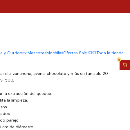
ra Hacer Queques Cake
regar al Carro
Comprar ahora
za y Outdoor
Mascotas
Mochilas
Ofertas Sale 💥💥
Toda la tienda
0
inilla, zanahoria, avena, chocolate y más en tan solo 20
AF 500.
r la extracción del queque.
ita la limpieza.
tos.
lados.
do parejo.
8 cm de diámetro.