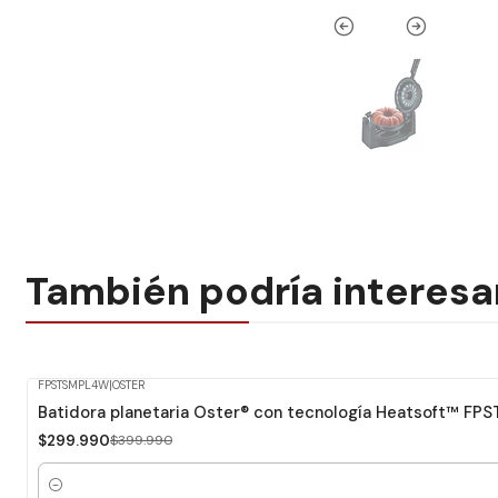
También podría interesa
FPSTSMPL4W
|
OSTER
-25%
Dcto.
Batidora planetaria Oster® con tecnología Heatsoft™ FP
$299.990
$399.990
Cantidad