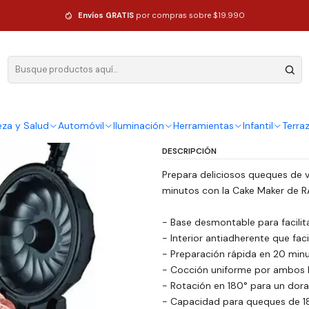
s Cake Maker
Envíos GRATIS
por compras sobre $19.990
|
Maquina Pa
Maker
Ag
eza y Salud
Automóvil
Iluminación
Herramientas
Infantil
Terra
Cantidad
DESCRIPCIÓN
Prepara deliciosos queques de va
minutos con la Cake Maker de R
- Base desmontable para facilita
- Interior antiadherente que facil
- Preparación rápida en 20 minu
- Cocción uniforme por ambos 
- Rotación en 180° para un dora
- Capacidad para queques de 1