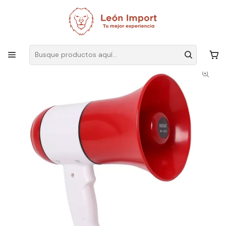
Envíos GRATIS
por compras sobre $19.990
Inicio
Electrónica
Audio y Video
Megáfono
Megáfono 35w Recargable Usb Grabación De 240 Seg Gx-528u