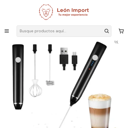
Envíos GRATIS
por compras sobre $19.990
Inicio
Ver Todos Los Productos
Mini Batidor Revolvedor Café Espuma Leche Huevos Recargable