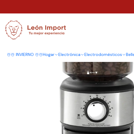
Inicio
Electrodomésticos
Cafeteras y Hervidores
Molinillo Café Oste
☃️☃️ INVIERNO ☃️☃️
Hogar
Electrónica
Electrodomésticos
Bell