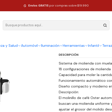
r Automático De Muelas 18 Configuraciones Gris
Envíos GRATIS
por compras sobre $19.990
|
Molinillo C
Muelas 18 C
Ag
eza y Salud
Automóvil
Iluminación
Herramientas
Infantil
Terra
Cantidad
DESCRIPCIÓN
Sistema de molienda con muelas
18 configuraciones de molienda 
Capacidad para moler la cantid
Funcionamiento automático con 
Diseño compacto y moderno en c
Descripción:
El molinillo de café Oster auto
buscan una molienda uniforme y 
ajustar el grosor del molido des