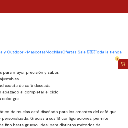
afé Oster Automático De
onfiguraciones Gris
regar al Carro
Comprar ahora
za y Outdoor
Mascotas
Mochilas
Ofertas Sale 💥💥
Toda la tienda
0
 para mayor precisión y sabor.
ajustables.
ad exacta de café deseada.
apagado al completar el ciclo.
olor gris.
mático de muelas está diseñado para los amantes del café que
personalizada. Gracias a sus 18 configuraciones, permite
de fino hasta grueso, ideal para distintos métodos de