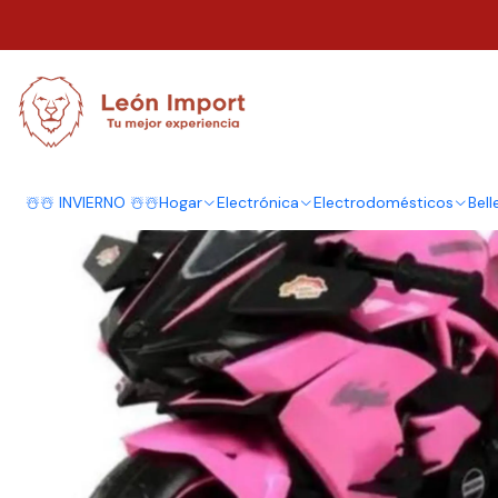
Inicio
Infantil
Juguetes
Autos Eléctricos
Motos Eléctricas Infantil 
☃️☃️ INVIERNO ☃️☃️
Hogar
Electrónica
Electrodomésticos
Bell