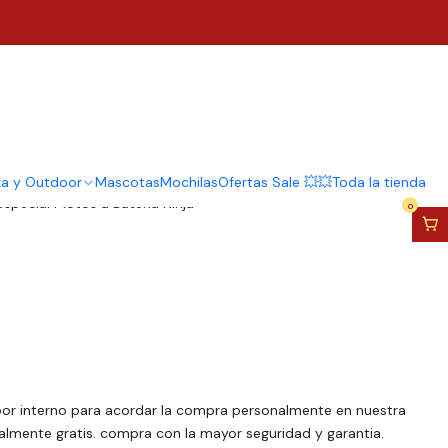
icas Infantil Con Ruedas
nido Y Luz
za y Outdoor
Mascotas
Mochilas
Ofertas Sale 💥💥
Toda la tienda
pecial Motos a Batería Ninja
0
r interno para acordar la compra personalmente en nuestra
talmente gratis. compra con la mayor seguridad y garantia.