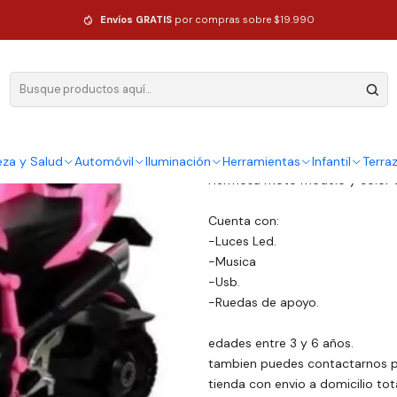
Con Ruedas De Apoyo Sonido Y Luz
Envíos GRATIS
por compras sobre $19.990
|
Motos Eléctr
De Apoyo So
DESCRIPCIÓN
eza y Salud
Automóvil
Iluminación
Herramientas
Infantil
Terra
Hermosa moto modelo y color es
Cuenta con:
-Luces Led.
-Musica
-Usb.
-Ruedas de apoyo.
edades entre 3 y 6 años.
tambien puedes contactarnos po
tienda con envio a domicilio to