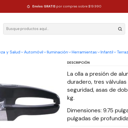
dad
Envíos GRATIS
por compras sobre $19.990
|
Olla A Presi
Calidad
Ag
eza y Salud
Automóvil
Iluminación
Herramientas
Infantil
Terra
Cantidad
DESCRIPCIÓN
La olla a presión de alu
duradero, tres válvulas
seguridad, asas de dobl
kg.
Dimensiones: 9.75 pulga
pulgadas de profundida