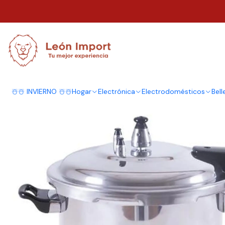
Inicio
Hogar
Cocina
Ollas
Olla A Presión 5 Litros Aluminio Alta Cali
☃️☃️ INVIERNO ☃️☃️
Hogar
Electrónica
Electrodomésticos
Bell