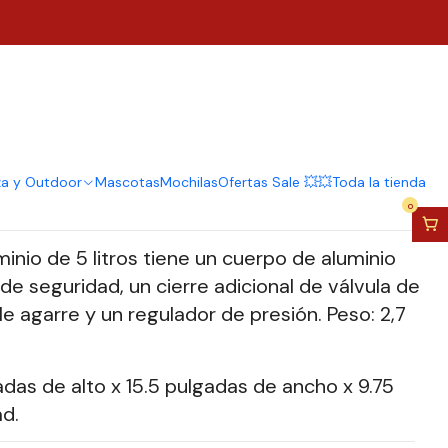
ón 5 Litros Aluminio Alta
regar al Carro
Comprar ahora
za y Outdoor
Mascotas
Mochilas
Ofertas Sale 💥💥
Toda la tienda
0
minio de 5 litros tiene un cuerpo de aluminio
 de seguridad, un cierre adicional de válvula de
e agarre y un regulador de presión. Peso: 2,7
das de alto x 15.5 pulgadas de ancho x 9.75
d.