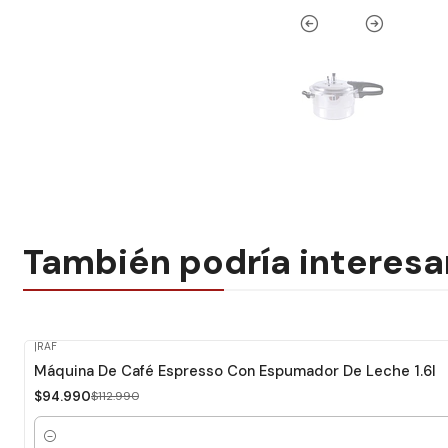
También podría interesa
|
RAF
-16%
Dcto.
Máquina De Café Espresso Con Espumador De Leche 1.6l
$94.990
$112.990
Cantidad