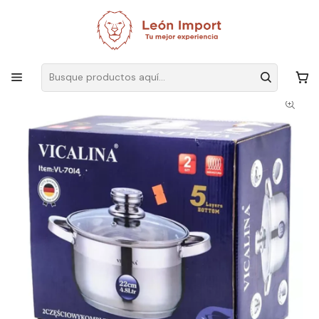
Envíos GRATIS
por compras sobre $19.990
Inicio
Hogar
Cocina
Ollas
Olla Con Tapa De Vidrio Acero Inoxidable 5lts Color Plateado