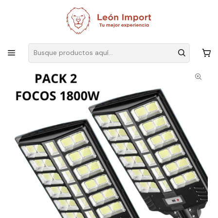
Envíos GRATIS
por compras sobre $19.990
Inicio
Iluminación
Solar
Focos
Pack 2 Foco Solar Posta 1800W Para Estacionamientos, Canchas,
Calles, Patios, Muelle