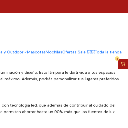
Luz Aplique Solar Led
or Luz Fria
regar al Carro
Comprar ahora
za y Outdoor
Mascotas
Mochilas
Ofertas Sale 💥💥
Toda la tienda
0
luminación y diseño. Esta lámpara le dará vida a tus espacios
al máximo. Además, podrás personalizar tus lugares preferidos
con tecnología led, que además de contribuir al cuidado del
e permiten ahorrar hasta un 90% más que las fuentes de luz