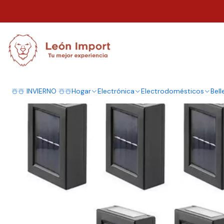
Inicio
Iluminación
Solar
Apliques
Pack 6 Foco Luz Aplique Solar Led 
☃️☃️ INVIERNO ☃️☃️
Hogar
Electrónica
Electrodomésticos
Bell