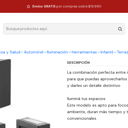
Pared Exterior Luz Fria
Envíos GRATIS
por compras sobre $19.990
|
Pack 6 Foco 
Pared Exteri
Ag
eza y Salud
Automóvil
Iluminación
Herramientas
Infantil
Terra
Cantidad
DESCRIPCIÓN
La combinación perfecta entre i
para que puedas aprovecharlos 
y darles un detalle distintivo.
Iluminá tus espacios
Este modelo es apto para focos 
ambiente, duran más tiempo y t
convencionales.