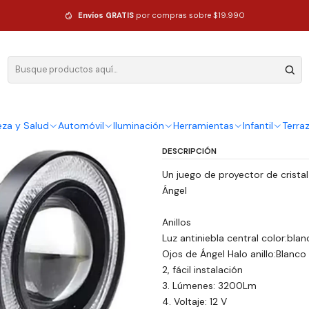
l 89mm
Envíos GRATIS
por compras sobre $19.990
|
Par Focos N
Ángel 89m
Ag
eza y Salud
Automóvil
Iluminación
Herramientas
Infantil
Terra
Cantidad
DESCRIPCIÓN
Un juego de proyector de crista
Ángel
Anillos
Luz antiniebla central color:blan
Ojos de Ángel Halo anillo:Blanco
2, fácil instalación
3. Lúmenes: 3200Lm
4. Voltaje: 12 V