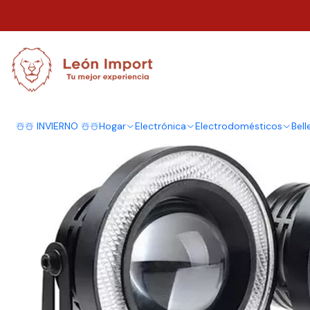
Inicio
Automóvil
Iluminación
Par Focos Neblineros Led Ojos De Ánge
☃️☃️ INVIERNO ☃️☃️
Hogar
Electrónica
Electrodomésticos
Bell