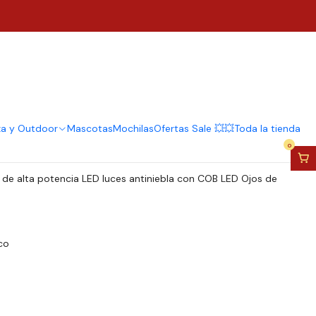
eblineros Led Ojos De
m
regar al Carro
Comprar ahora
za y Outdoor
Mascotas
Mochilas
Ofertas Sale 💥💥
Toda la tienda
0
l de alta potencia LED luces antiniebla con COB LED Ojos de
co