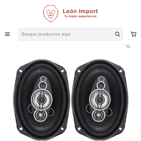
Envíos GRATIS
por compras sobre $19.990
Inicio
Automóvil
Audio y Video
Parlantes
Parlantes Pcinener Auto 6x9 800w Coxial Parlantes Para Autos